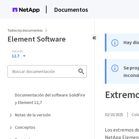
Documentos
Todos los documentos
Element Software
Hay di
Versión
12.7
Se pro
inconsi
Extremo
Documentación del software SolidFire
y Element 12,7
Notas de la versión
02/10/2025
Col
Conceptos
Los extremos de
NetApp Element.