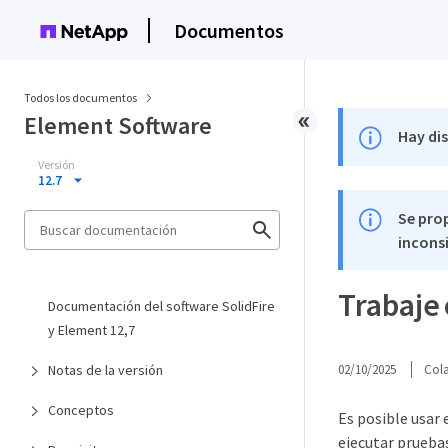
Documentos
Todos los documentos
Element Software
Hay di
Versión
12.7
Se pro
inconsi
Trabaje 
Documentación del software SolidFire
y Element 12,7
Notas de la versión
02/10/2025
Col
Conceptos
Es posible usar 
ejecutar pruebas