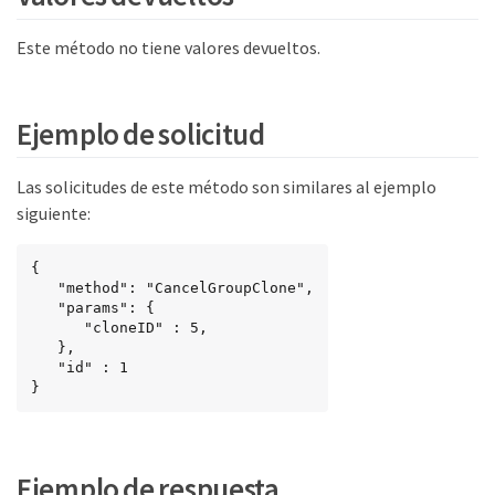
Este método no tiene valores devueltos.
Ejemplo de solicitud
Las solicitudes de este método son similares al ejemplo
siguiente:
{

   "method": "CancelGroupClone",

   "params": {

      "cloneID" : 5,

   },

   "id" : 1

}
Ejemplo de respuesta