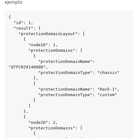
ejemplo:
{

  "id": 1,

  "result": {

    "protectionDomainLayout": [

      {

        "nodeID": 1,

        "protectionDomains": [

          {

            "protectionDomainName": 
"QTFCR2914008D",

            "protectionDomainType": "chassis"

          },

          {

            "protectionDomainName": "Rack-1",

            "protectionDomainType": "custom"

          }

        ]

      },

      {

        "nodeID": 2,

        "protectionDomains": [

          {
