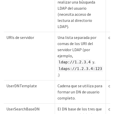
realizar una búsqueda
LDAP del usuario
(necesita acceso de
lectura al directorio
LDAP).
URIs de servidor
Una lista separada por
ca
comas de los URI del
servidor LDAP (por
ejemplo,
y..
ldap://1.2.3.4
ldaps://1.2.3.4:123
.)
UserDNTemplate
Cadena que se utiliza para
ca
formar un DN de usuario
completo.
UserSearchBaseDN
El DN base de los tres que
ca