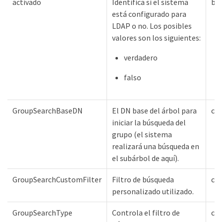
activado
Identifica si el sistema
bo
está configurado para
LDAP o no. Los posibles
valores son los siguientes:
verdadero
falso
GroupSearchBaseDN
El DN base del árbol para
ca
iniciar la búsqueda del
grupo (el sistema
realizará una búsqueda en
el subárbol de aquí).
GroupSearchCustomFilter
Filtro de búsqueda
ca
personalizado utilizado.
GroupSearchType
Controla el filtro de
ca