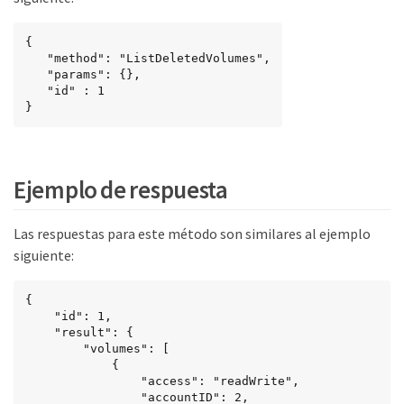
{

   "method": "ListDeletedVolumes",

   "params": {},

   "id" : 1

}
Ejemplo de respuesta
Las respuestas para este método son similares al ejemplo
siguiente:
{

    "id": 1,

    "result": {

        "volumes": [

            {

                "access": "readWrite",

                "accountID": 2,
