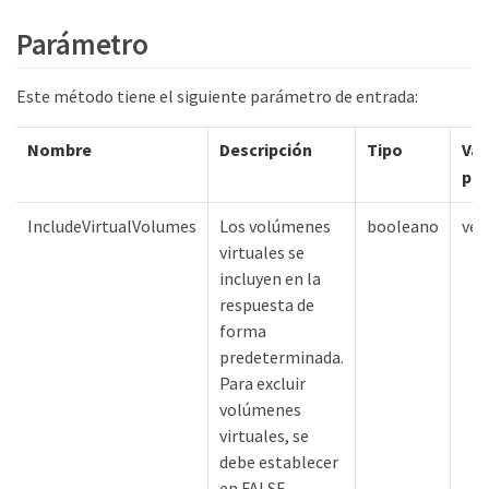
Parámetro
Este método tiene el siguiente parámetro de entrada:
Nombre
Descripción
Tipo
Val
pr
IncludeVirtualVolumes
Los volúmenes
booleano
ver
virtuales se
incluyen en la
respuesta de
forma
predeterminada.
Para excluir
volúmenes
virtuales, se
debe establecer
en FALSE.