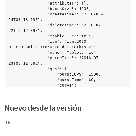
                "attributes": {},

                "blockSize": 4096,

                "createTime": "2018-06-
24T03:13:13Z",

                "deleteTime": "2018-07-
22T16:12:39Z",

                "enable512e": true,

                "iqn": "iqn.2010-
01.com.solidfire:0oto.deletethis.23",

                "name": "deleteThis",

                "purgeTime": "2016-07-
23T00:12:39Z",

                "qos": {

                    "burstIOPS": 15000,

                    "burstTime": 60,

                    "curve": {

                        "4096": 100,

                        "8192": 160,

                        "16384": 270,

Nuevo desde la versión
                        "32768": 500,

                        "65536": 1000,

                        "131072": 1950,

9.6
                        "262144": 3900,

                        "524288": 7600,

                        "1048576": 15000
