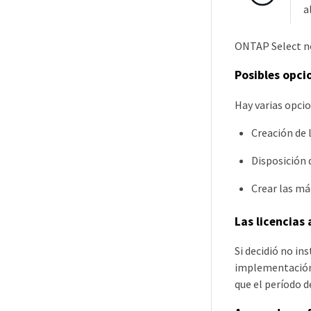
a
ONTAP Select no 
Posibles opci
Hay varias opcio
Creación de 
Disposición 
Crear las má
Las licencias
Si decidió no in
implementación d
que el período d