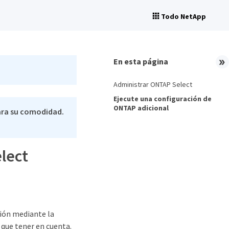
Todo NetApp
En esta página
Administrar ONTAP Select
Ejecute una configuración de
ONTAP adicional
ara su comodidad.
lect
ción mediante la
 que tener en cuenta.