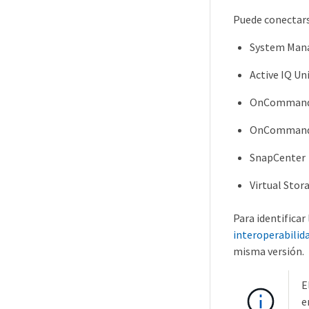
Puede conectars
System Man
Active IQ Un
OnCommand 
OnCommand 
SnapCenter
Virtual Sto
Para identificar
interoperabilid
misma versión.
E
e