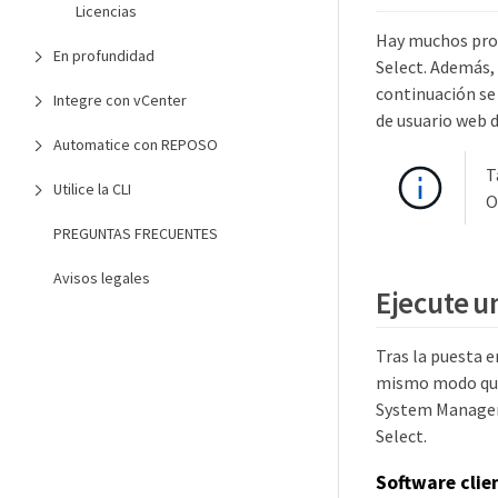
Licencias
Hay muchos proc
En profundidad
Select. Además, 
continuación se
Integre con vCenter
de usuario web d
Automatice con REPOSO
T
Utilice la CLI
O
PREGUNTAS FRECUENTES
Avisos legales
Ejecute u
Tras la puesta e
mismo modo que
System Manager 
Select.
Software clie