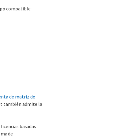
App compatible:
nta de matriz de
ct también admite la
licencias basadas
tema de