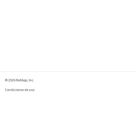
© 2026 NetApp, Inc.
Condiciones de uso
Política de privacidad
Política de cookies
Configuración de
cookies