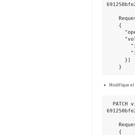
691250bfe
    Request Body

    {

      "operation": "grow",

      "volumes": [{

        "is_existing": true,

        "id": "vfded9ad-6bsd-4c9e-b44g-691250bfe2sd"

      }]

    }
Modifique el
  PATCH virtualization/api/v1/vcenters/cdded9ad-6bsd-4c9e-b44g-
691250bfe
    Request Body

    {
