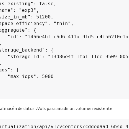
4f56210e1ab"

-005056a75778"

: 5000

 almacén de datos vVols para añadir un volumen existente