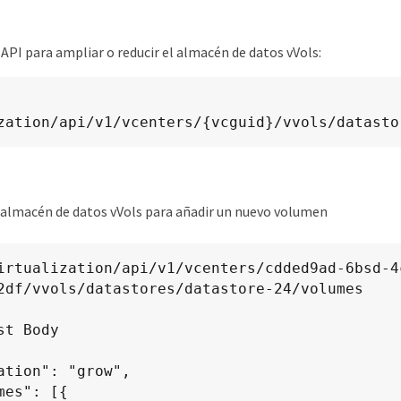
 API para ampliar o reducir el almacén de datos vVols:
zation​/api​/v1​/vcenters​/{vcguid}​/vvols​/datast
 almacén de datos vVols para añadir un nuevo volumen
2df/vvols/datastores/datastore-24/volumes
