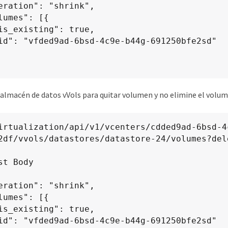
 almacén de datos vVols para quitar volumen y no elimine el vol
2df/vvols/datastores/datastore-24/volumes?del