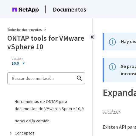
Documentos
Todos los documentos
ONTAP tools for VMware
Hay di
vSphere 10
Versión
10.0
Se pro
inconsi
Expanda
Herramientas de ONTAP para
documentos de VMware vSphere 10,0
06/18/2024
Notas de la versión
Existen API par
Conceptos