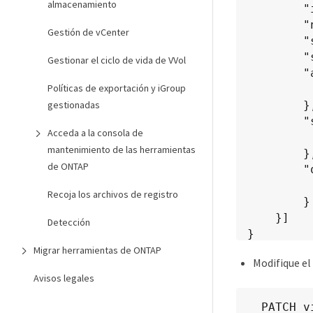
almacenamiento
        "is_existing": false,

        "name": "exp3",

Gestión de vCenter
        "size_in_mb": 51200,

        "space_efficiency": "thin",

Gestionar el ciclo de vida de VVol
        "aggregate": {

Políticas de exportación y iGroup
            "id": "1466e4bf-c6d6-411a-91d5-c
gestionadas
        },

        "storage_backend": {

Acceda a la consola de
            "storage_id": "13d86e4f-1fb1-11ee-9509
mantenimiento de las herramientas
        },

de ONTAP
        "qos": {

            "max_iops"
Recoja los archivos de registro
        }

    }]

Detección
}
Migrar herramientas de ONTAP
Modifique el
Avisos legales
  PATCH virtualization/api/v1/vcenters/cdded9ad-6bsd-4c9e-b44g-