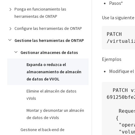
Pasos*
Ponga en funcionamiento las
herramientas de ONTAP
Use la siguiente
Configure las herramientas de ONTAP
PATCH

Gestione las herramientas de ONTAP
​/virtuali
Gestionar almacenes de datos
Ejemplos
Expanda o reduzca el
Modifique el
almacenamiento de almacén
de datos de VVOL
  PATCH virtualization/api/v1/vcenters/cdded9ad-6bsd-4c9e-b44g-
Elimine el almacén de datos
691250bfe
vVols
Montar y desmontar un almacén
    Request Body

de datos de vVols
   {

    "operation": "grow",

Gestione el back-end de
    "volumes": [{
