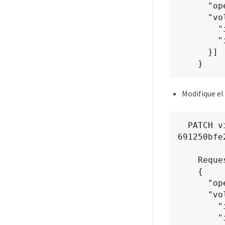
      "operation": "shrink",

      "volumes": [{

        "is_existing": true,

        "id": "vfded9ad-6bsd-4c9e-b44g-691250bfe2sd"

      }]

    }
Modifique el
  PATCH virtualization/api/v1/vcenters/cdded9ad-6bsd-4c9e-b44g-
691250bfe
    Request Body

    {

      "operation": "shrink",

      "volumes": [{

        "is_existing": true,

        "id": "vfded9ad-6bsd-4c9e-b44g-691250bfe2sd"
