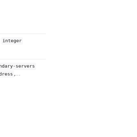
integer
ndary-servers
,…​
dress