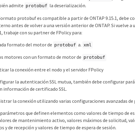
bién admite
la deserialización.
protobuf
formato protobuf es compatible a partir de ONTAP 9.15.1, debe co
erno antes de volver a una versión anterior de ONTAP. Si vuelve a 
, trabaje con su partner de FPolicy para:
ada formato del motor de
a.
protobuf
xml
los motores con un formato de motor de
protobuf
car la conexión entre el nodo y el servidor FPolicy
nfigurar la autenticación SSL mutua, también debe configurar par
 información de certificado SSL.
trar la conexión utilizando varias configuraciones avanzadas de p
 parámetros que definen elementos como valores de tiempo de esp
alores de mantenimiento activo, valores máximos de solicitud, va
os y de recepción y valores de tiempo de espera de sesión.