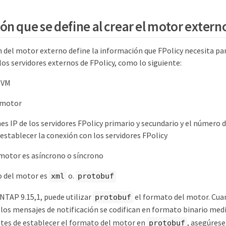
n que se define al crear el motor extern
 del motor externo define la información que FPolicy necesita par
os servidores externos de FPolicy, como lo siguiente:
SVM
 motor
nes IP de los servidores FPolicy primario y secundario y el número 
l establecer la conexión con los servidores FPolicy
e motor es asíncrono o síncrono
o del motor es
o.
xml
protobuf
ONTAP 9.15,1, puede utilizar
el formato del motor. Cua
protobuf
, los mensajes de notificación se codifican en formato binario me
tes de establecer el formato del motor en
, asegúrese
protobuf