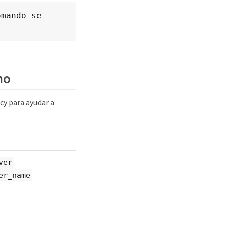
mando se 
no
cy para ayudar a
ver
er_name