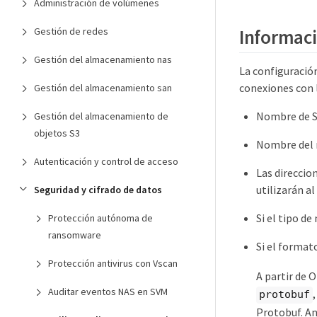
Administración de volúmenes
Informació
Gestión de redes
Gestión del almacenamiento nas
La configuración
conexiones con l
Gestión del almacenamiento san
Nombre de 
Gestión del almacenamiento de
objetos S3
Nombre del
Autenticación y control de acceso
Las direccio
utilizarán a
Seguridad y cifrado de datos
Si el tipo d
Protección autónoma de
ransomware
Si el format
Protección antivirus con Vscan
A partir de 
Auditar eventos NAS en SVM
protobuf
Protobuf. An