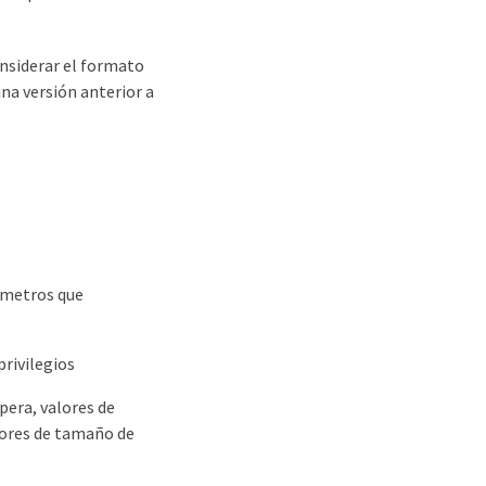
nsiderar el formato
una versión anterior a
ámetros que
rivilegios
era, valores de
lores de tamaño de