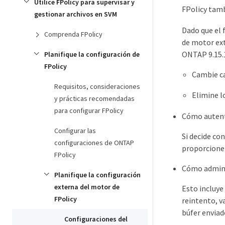
Utilice FPolicy para supervisar y
FPolicy tam
gestionar archivos en SVM
Dado que el 
Comprenda FPolicy
de motor ext
ONTAP 9.15.1
Planifique la configuración de
FPolicy
Cambie c
Requisitos, consideraciones
Elimine 
y prácticas recomendadas
para configurar FPolicy
Cómo autenti
Configurar las
Si decide co
configuraciones de ONTAP
proporcionen
FPolicy
Cómo adminis
Planifique la configuración
externa del motor de
Esto incluye
FPolicy
reintento, v
búfer enviad
Configuraciones del