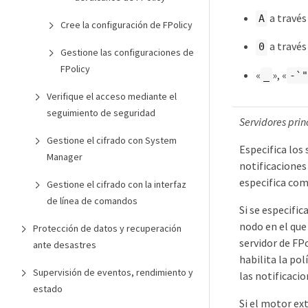
a través
A
Cree la configuración de FPolicy
a través
0
Gestione las configuraciones de
FPolicy
«
», «
_
-`"
Verifique el acceso mediante el
seguimiento de seguridad
Servidores prin
Gestione el cifrado con System
Especifica los 
Manager
notificaciones
especifica com
Gestione el cifrado con la interfaz
de línea de comandos
Si se especific
nodo en el que
Protección de datos y recuperación
servidor de FP
ante desastres
habilita la pol
Supervisión de eventos, rendimiento y
las notificacio
estado
Si el motor ex