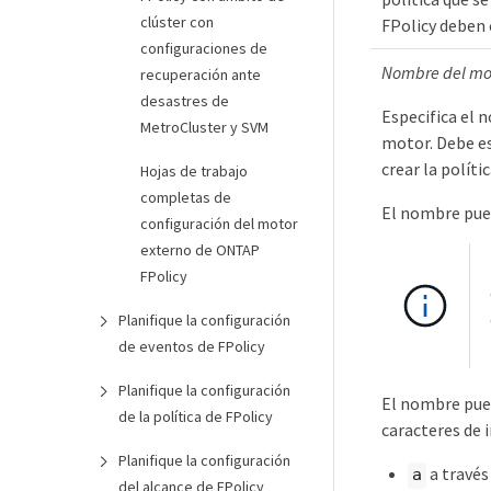
clúster con
FPolicy deben 
configuraciones de
Nombre del mo
recuperación ante
desastres de
Especifica el 
MetroCluster y SVM
motor. Debe es
crear la políti
Hojas de trabajo
completas de
El nombre pued
configuración del motor
externo de ONTAP
FPolicy
Planifique la configuración
de eventos de FPolicy
Planifique la configuración
El nombre pued
de la política de FPolicy
caracteres de i
Planifique la configuración
a través
a
del alcance de FPolicy