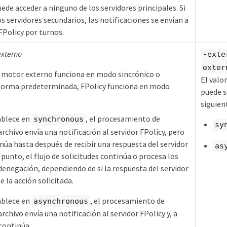
uede acceder a ninguno de los servidores principales. Si
s servidores secundarios, las notificaciones se envían a
FPolicy por turnos.
externo
-exte
exter
el motor externo funciona en modo sincrónico o
El valo
 forma predeterminada, FPolicy funciona en modo
puede s
siguien
ablece en
, el procesamiento de
synchronous
sy
archivo envía una notificación al servidor FPolicy, pero
núa hasta después de recibir una respuesta del servidor
as
 punto, el flujo de solicitudes continúa o procesa los
denegación, dependiendo de si la respuesta del servidor
 la acción solicitada.
ablece en
, el procesamiento de
asynchronous
archivo envía una notificación al servidor FPolicy y, a
continúa.