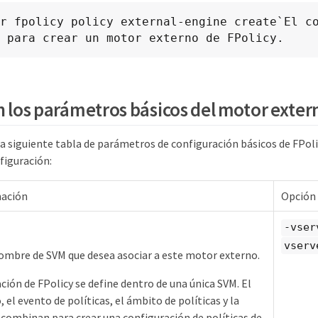
r fpolicy policy external-engine create`El co
 para crear un motor externo de FPolicy.
n los parámetros básicos del motor exter
la siguiente tabla de parámetros de configuración básicos de FPoli
nfiguración:
mación
Opción
-vser
vserv
nombre de SVM que desea asociar a este motor externo.
ción de FPolicy se define dentro de una única SVM. El
el evento de políticas, el ámbito de políticas y la
e combinan para crear una configuración de políticas de