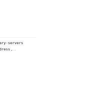
ary-servers
,…​
dress