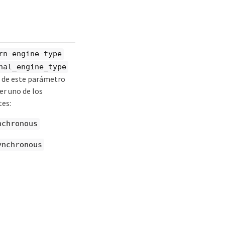
rn-engine-type
nal_engine_type
r de este parámetro
er uno de los
tes:
nchronous
ynchronous