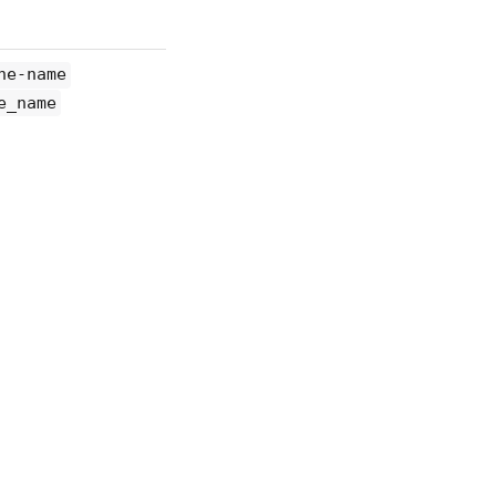
ne-name
e_name