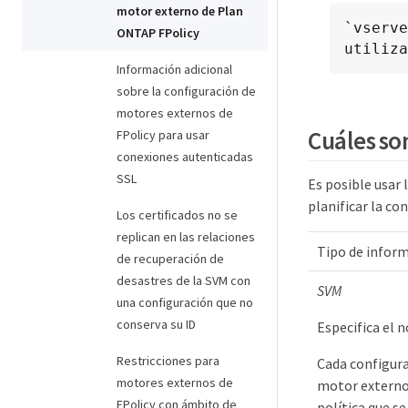
motor externo de Plan
`vserve
ONTAP FPolicy
utiliza
Información adicional
sobre la configuración de
motores externos de
Cuáles so
FPolicy para usar
conexiones autenticadas
SSL
Es posible usar 
planificar la co
Los certificados no se
replican en las relaciones
Tipo de infor
de recuperación de
desastres de la SVM con
SVM
una configuración que no
conserva su ID
Especifica el 
Restricciones para
Cada configura
motores externos de
motor externo, 
FPolicy con ámbito de
política que s