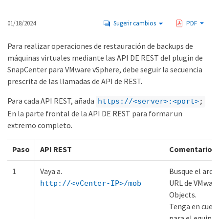
01/18/2024
Sugerir cambios
PDF
Para realizar operaciones de restauración de backups de
máquinas virtuales mediante las API DE REST del plugin de
SnapCenter para VMware vSphere, debe seguir la secuencia
prescrita de las llamadas de API de REST.
Para cada API REST, añada
https://<server>:<port>
;
En la parte frontal de la API DE REST para formar un
extremo completo.
Paso
API REST
Comentarios
1
Vaya a.
Busque el arch
URL de VMwar
http://<vCenter-IP>/mob
Objects.
Tenga en cuen
para el equipo 