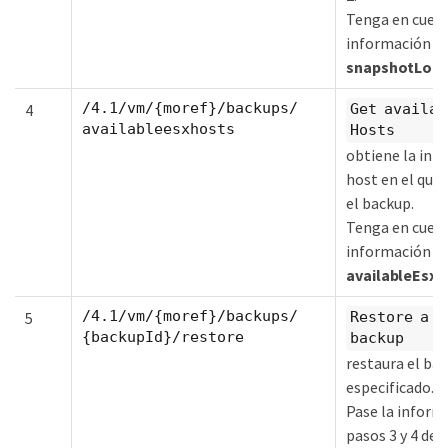
Tenga en cuent
información
snapshotLoca
/4.1/vm/{moref}/backups/
4
Get availab
availableesxhosts
Hosts
obtiene la inf
host en el que
el backup.
Tenga en cuent
información
availableEsxH
/4.1/vm/{moref}/backups/
5
Restore a V
{backupId}/restore
backup
restaura el ba
especificado.
Pase la inform
pasos 3 y 4 del