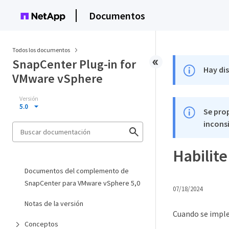
Documentos
Todos los documentos
SnapCenter Plug-in for
Hay di
VMware vSphere
Versión
5.0
Se pro
inconsi
Habilit
Documentos del complemento de
SnapCenter para VMware vSphere 5,0
07/18/2024
Notas de la versión
Cuando se imple
Conceptos