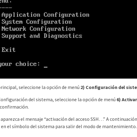
rincipal, seleccione la opción de menú
2) Configuración del sis
onfiguración del sistema, seleccione la opción de menú
6) Activa
 confirmación.
 aparezca el mensaje “activación del acceso SSH…” A continuación
en el símbolo del sistema para salir del modo de mantenimiento.