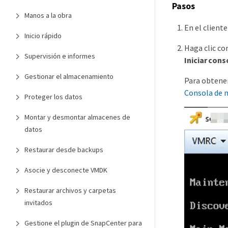
Pasos
Manos a la obra
En el client
Inicio rápido
Haga clic con
Supervisión e informes
Iniciar con
Gestionar el almacenamiento
Para obtener
Consola de 
Proteger los datos
Montar y desmontar almacenes de
datos
Restaurar desde backups
Asocie y desconecte VMDK
Restaurar archivos y carpetas
invitados
Gestione el plugin de SnapCenter para