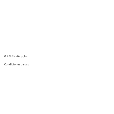
© 2026 NetApp, Inc.
Condiciones de uso
Política de privacidad
Política de cookies
Configuración de
cookies
Enviar comentarios sobre esta página