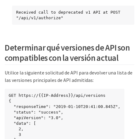
Received call to deprecated v1 API at POST 
"/api/v1/authorize"
Determinar qué versiones de API son
compatibles con la versión actual
Utilice la siguiente solicitud de API para devolver una lista de
las versiones principales de API admitidas:
GET https://{{IP-Address}}/api/versions

{

  "responseTime": "2019-01-10T20:41:00.845Z",

  "status": "success",

  "apiVersion": "3.0",

  "data": [

    2,

    3
