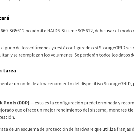
tará
660. SG5612 no admite RAID6. Si tiene SG5612, debe usar el modo 
i alguno de los volúmenes ya está configurado o si StorageGRID se 
uitan y se reemplazan los volúmenes. Se perderán todos los datos 
a tarea
entar un nodo de almacenamiento del dispositivo StorageGRID, pu
k Pools (DDP)
— esta es la configuración predeterminada y reco
orado que ofrece un mejor rendimiento del sistema, menores tiem
gestión.
rata de un esquema de protección de hardware que utiliza franjas 