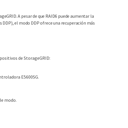
rageGRID. A pesar de que RAID6 puede aumentar la
los DDP), el modo DDP ofrece una recuperación más
ispositivos de StorageGRID:
controladora E5600SG.
ble modo.