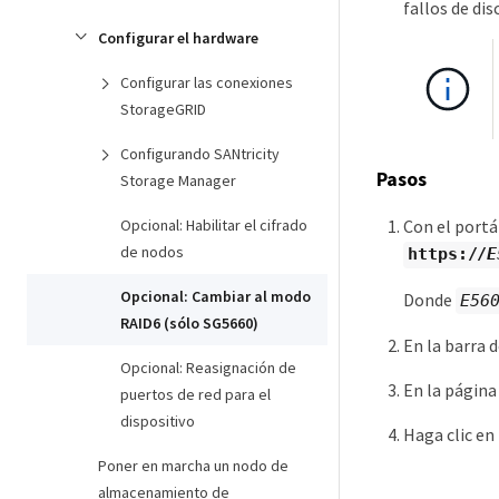
fallos de di
Configurar el hardware
Configurar las conexiones
StorageGRID
Configurando SANtricity
Pasos
Storage Manager
Opcional: Habilitar el cifrado
Con el portá
de nodos
https://
E
Opcional: Cambiar al modo
Donde
E56
RAID6 (sólo SG5660)
En la barra 
Opcional: Reasignación de
En la págin
puertos de red para el
dispositivo
Haga clic en
Poner en marcha un nodo de
almacenamiento de