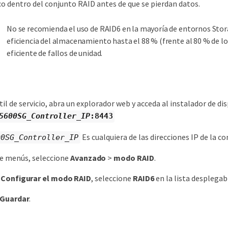
sco dentro del conjunto RAID antes de que se pierdan datos.
No se recomienda el uso de RAID6 en la mayoría de entornos Sto
eficiencia del almacenamiento hasta el 88 % (frente al 80 % de 
eficiente de fallos de unidad.
til de servicio, abra un explorador web y acceda al instalador de d
5600SG_Controller_IP
:8443
Es cualquiera de las direcciones IP de la 
00SG_Controller_IP
de menús, seleccione
Avanzado
>
modo RAID
.
a
Configurar el modo RAID
, seleccione
RAID6
en la lista desplega
Guardar
.