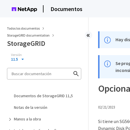
Documentos
Todos los documentos
StorageGRID documentation
Hay di
StorageGRID
Versión
11.5
Se pro
inconsi
Opciona
Documentos de StorageGRID 11,5
Notas de la versión
02/21/2023
Manos a la obra
Si tiene un SG5
Dynamic Disk Po