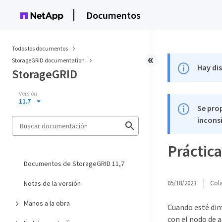
Documentos
Todos los documentos
StorageGRID documentation
Hay di
StorageGRID
Versión
11.7
Se pro
inconsi
Práctic
Documentos de StorageGRID 11,7
Notas de la versión
05/18/2023
Col
Manos a la obra
Cuando esté dim
con el nodo de a