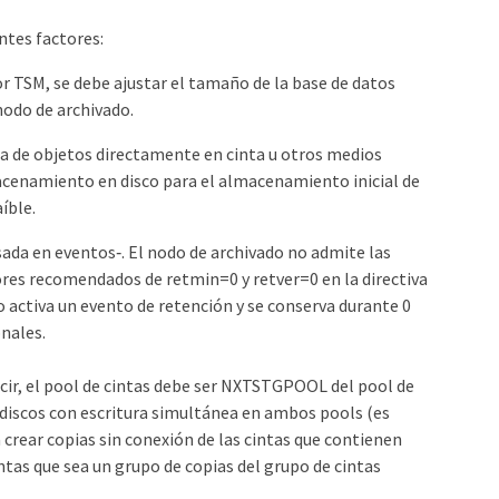
ntes factores:
r TSM, se debe ajustar el tamaño de la base de datos
nodo de archivado.
ura de objetos directamente en cinta u otros medios
macenamiento en disco para el almacenamiento inicial de
íble.
sada en eventos‐. El nodo de archivado no admite las
lores recomendados de retmin=0 y retver=0 en la directiva
 activa un evento de retención y se conserva durante 0
onales.
ecir, el pool de cintas debe ser NXTSTGPOOL del pool de
e discos con escritura simultánea en ambos pools (es
 crear copias sin conexión de las cintas que contienen
ntas que sea un grupo de copias del grupo de cintas