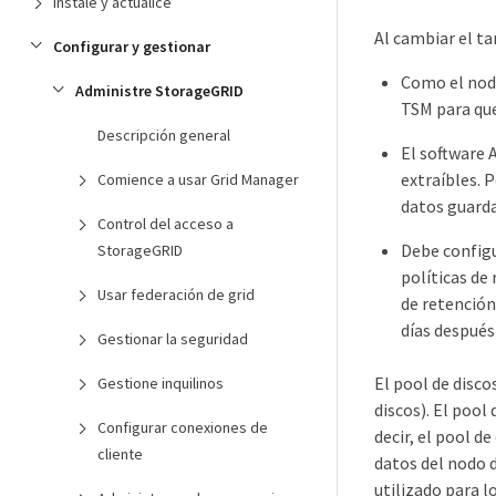
Instale y actualice
Al cambiar el ta
Configurar y gestionar
Como el nodo
Administre StorageGRID
TSM para que
Descripción general
El software 
extraíbles. 
Comience a usar Grid Manager
datos guarda
Control del acceso a
Debe configu
StorageGRID
políticas de
Usar federación de grid
de retención
días después
Gestionar la seguridad
El pool de disco
Gestione inquilinos
discos). El pool
Configurar conexiones de
decir, el pool d
cliente
datos del nodo d
utilizado para l