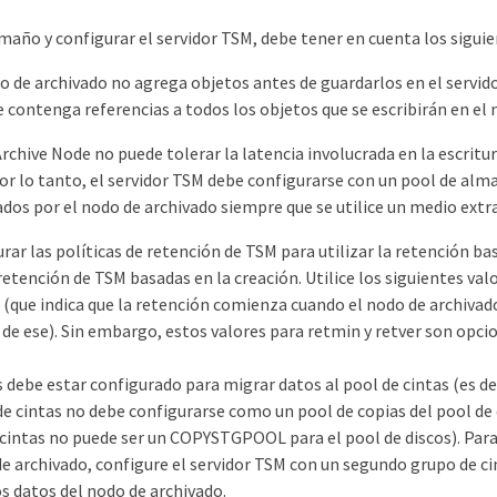
maño y configurar el servidor TSM, debe tener en cuenta los siguie
 de archivado no agrega objetos antes de guardarlos en el servido
 contenga referencias a todos los objetos que se escribirán en el 
Archive Node no puede tolerar la latencia involucrada en la escrit
Por lo tanto, el servidor TSM debe configurarse con un pool de al
dos por el nodo de archivado siempre que se utilice un medio extra
rar las políticas de retención de TSM para utilizar la retención ba
 retención de TSM basadas en la creación. Utilice los siguientes va
 (que indica que la retención comienza cuando el nodo de archivado
 de ese). Sin embargo, estos valores para retmin y retver son opci
s debe estar configurado para migrar datos al pool de cintas (es d
 de cintas no debe configurarse como un pool de copias del pool d
e cintas no puede ser un COPYSTGPOOL para el pool de discos). Para
e archivado, configure el servidor TSM con un segundo grupo de ci
os datos del nodo de archivado.