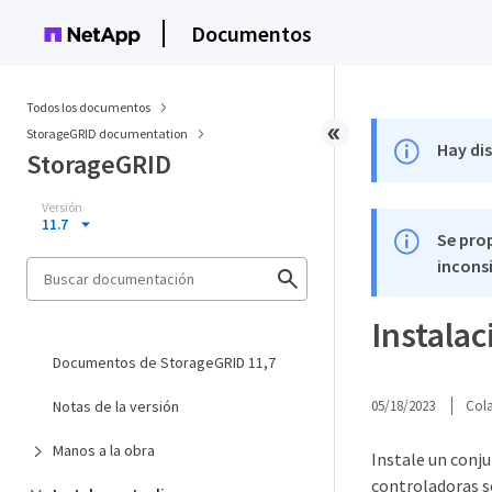
Documentos
Todos los documentos
StorageGRID documentation
Hay di
StorageGRID
Versión
11.7
Se pro
inconsi
Instalac
Documentos de StorageGRID 11,7
Notas de la versión
05/18/2023
Col
Manos a la obra
Instale un conju
controladoras so