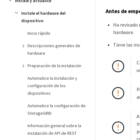
Instale y actualice
Antes de emp
Instale el hardware del
dispositivo
Ha revisado 
hardware.
Inicio rápido
Tiene las ins
Descripciones generales de
hardware
C
Preparación de la instalación
u
Automatice la instalación y
configuración de los
P
dispositivos
a
Automatice la configuración de
StorageGRID
A
i
Información general sobre la
p
instalación de API de REST
c