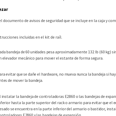
ezar
el documento de avisos de seguridad que se incluye en la caja y co
trucciones incluidas en el kit de raíl.
ada bandeja de 60 unidades pesa aproximadamente 132 lb (60 kg) sin
n elevador mecánico para mover el estante de forma segura.
ara evitar que se dañe el hardware, no mueva nunca la bandeja si hay
ntes de mover la bandeja.
l instalar la bandeja de controladoras E2860 o las bandejas de expan
nferior hasta la parte superior del rack o armario para evitar que el
esado se encuentra en la parte inferior del armario o bastidor, ins
ontroladores E2860 y las bandejas de expansión.