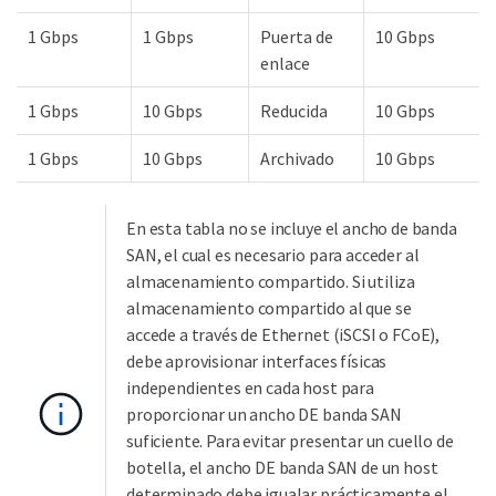
1 Gbps
1 Gbps
Puerta de
10 Gbps
enlace
1 Gbps
10 Gbps
Reducida
10 Gbps
1 Gbps
10 Gbps
Archivado
10 Gbps
En esta tabla no se incluye el ancho de banda
SAN, el cual es necesario para acceder al
almacenamiento compartido. Si utiliza
almacenamiento compartido al que se
accede a través de Ethernet (iSCSI o FCoE),
debe aprovisionar interfaces físicas
independientes en cada host para
proporcionar un ancho DE banda SAN
suficiente. Para evitar presentar un cuello de
botella, el ancho DE banda SAN de un host
determinado debe igualar prácticamente el