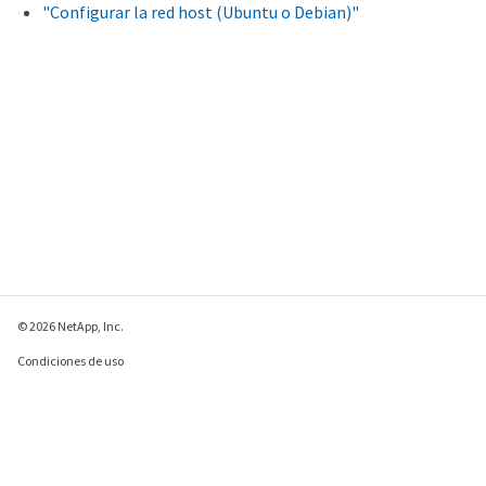
"Configurar la red host (Ubuntu o Debian)"
© 2026 NetApp, Inc.
Condiciones de uso
Política de privacidad
Política de cookies
Configuración de