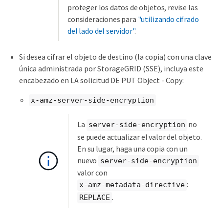
proteger los datos de objetos, revise las
consideraciones para
"utilizando cifrado
del lado del servidor"
.
Si desea cifrar el objeto de destino (la copia) con una clave
única administrada por StorageGRID (SSE), incluya este
encabezado en LA solicitud DE PUT Object - Copy:
x-amz-server-side-encryption
La
no
server-side-encryption
se puede actualizar el valor del objeto.
En su lugar, haga una copia con un
nuevo
server-side-encryption
valor con
:
x-amz-metadata-directive
.
REPLACE