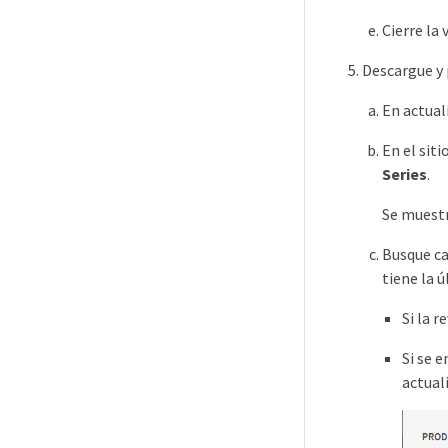
Cierre la
Descargue y 
En actual
En el sit
Series
.
Se muestr
Busque c
tiene la 
Si la 
Si se 
actual