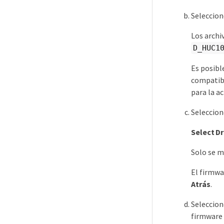
Seleccio
Los archi
D_HUC1
Es posibl
compatibl
para la ac
Seleccio
Select Dr
Solo se m
El firmwa
Atrás
.
Seleccio
firmware 