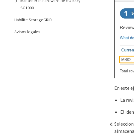
Mantener el hardware de SG100 y
SG1000
Habilite StorageGRID
Avisos legales
En este e
La rev
El iden
Seleccio
almacena