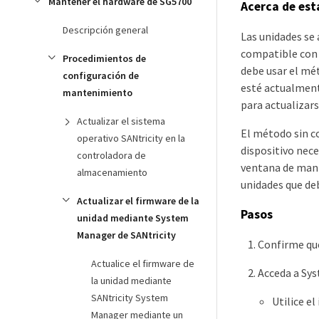
Mantener el hardware de SG5700
Acerca de est
Descripción general
Las unidades se
compatible con l
Procedimientos de
debe usar el mét
configuración de
esté actualmente
mantenimiento
para actualizar
Actualizar el sistema
El método sin c
operativo SANtricity en la
dispositivo nece
controladora de
ventana de mant
almacenamiento
unidades que de
Actualizar el firmware de la
Pasos
unidad mediante System
Manager de SANtricity
Confirme que
Actualice el firmware de
Acceda a Sy
la unidad mediante
SANtricity System
Utilice e
Manager mediante un