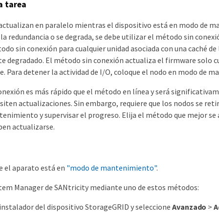
a tarea
 actualizan en paralelo mientras el dispositivo está en modo de m
a redundancia o se degrada, se debe utilizar el método sin conexi
odo sin conexión para cualquier unidad asociada con una caché de 
 degradado. El método sin conexión actualiza el firmware solo cua
se. Para detener la actividad de I/O, coloque el nodo en modo de 
onexión es más rápido que el método en línea y será significati
siten actualizaciones. Sin embargo, requiere que los nodos se reti
enimiento y supervisar el progreso. Elija el método que mejor se 
ben actualizarse.
 el aparato está en
"modo de mantenimiento"
.
stem Manager de SANtricity mediante uno de estos métodos:
l instalador del dispositivo StorageGRID y seleccione
Avanzado
>
A