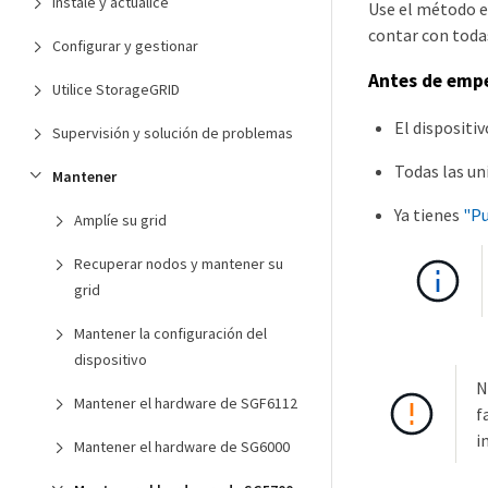
Instale y actualice
Use el método en
contar con todas
Configurar y gestionar
Antes de emp
Utilice StorageGRID
El dispositi
Supervisión y solución de problemas
Todas las un
Mantener
Ya tienes
"Pu
Amplíe su grid
Recuperar nodos y mantener su
grid
Mantener la configuración del
dispositivo
N
Mantener el hardware de SGF6112
f
i
Mantener el hardware de SG6000