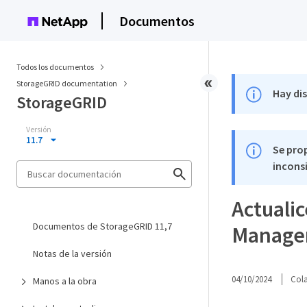
Documentos
Todos los documentos
StorageGRID documentation
Hay di
StorageGRID
Versión
11.7
Se pro
inconsi
Actuali
Documentos de StorageGRID 11,7
Manager
Notas de la versión
04/10/2024
Col
Manos a la obra