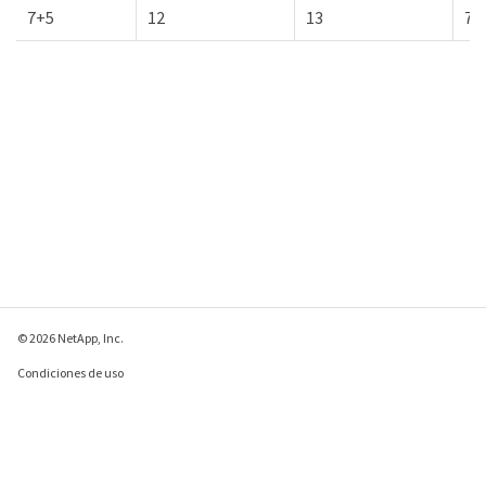
7+5
12
13
71
© 2026 NetApp, Inc.
Condiciones de uso
Política de privacidad
Política de cookies
Configuración de