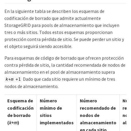
En la siguiente tabla se describen los esquemas de
codificación de borrado que admite actualmente
StorageGRID para pools de almacenamiento que incluyen
tres o más sitios. Todos estos esquemas proporcionan
protección contra pérdida de sitio. Se puede perder un sitio y
el objeto seguirá siendo accesible.
Para esquemas de código de borrado que ofrecen protección
contra pérdida de sitio, la cantidad recomendada de nodos de
almacenamiento en el pool de almacenamiento supera
Dado que cada sitio requiere un mínimo de tres
k+m
+1
nodos de almacenamiento.
Esquema de
Número
Número
Núm
codificación
mínimo de
recomendado de
rec
de borrado
sitios
nodos de
nod
(
k+m
)
implementados
almacenamiento
alm
en cada sitio