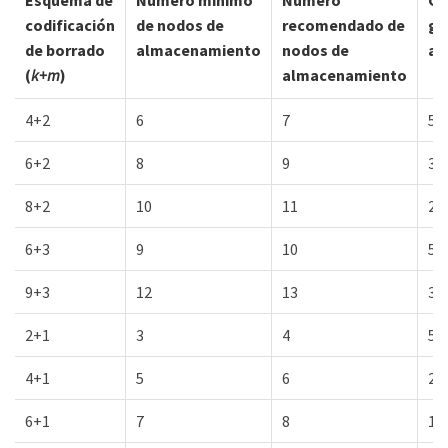
codificación
de nodos de
recomendado de
ge
de borrado
almacenamiento
nodos de
al
(
k+m
)
almacenamiento
4+2
6
7
50
6+2
8
9
33
8+2
10
11
25
6+3
9
10
50
9+3
12
13
33
2+1
3
4
50
4+1
5
6
25
6+1
7
8
17