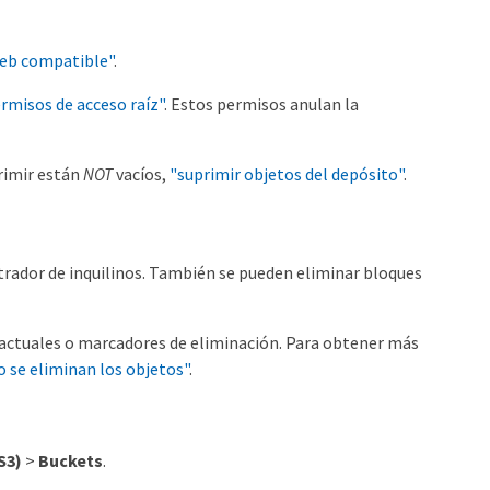
eb compatible"
.
rmisos de acceso raíz"
. Estos permisos anulan la
primir están
NOT
vacíos,
"suprimir objetos del depósito"
.
trador de inquilinos. También se pueden eliminar bloques
o actuales o marcadores de eliminación. Para obtener más
 se eliminan los objetos"
.
S3)
>
Buckets
.