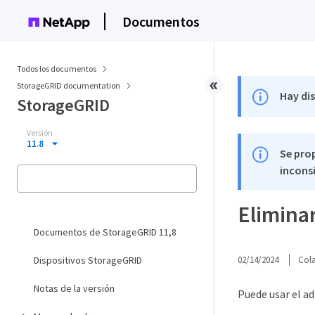
Documentos
Todos los documentos
StorageGRID documentation
Hay di
StorageGRID
Versión
11.8
Se pro
inconsi
Elimina
Documentos de StorageGRID 11,8
Dispositivos StorageGRID
02/14/2024
Col
Notas de la versión
Puede usar el ad