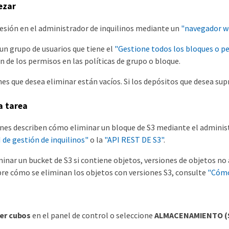
ezar
sesión en el administrador de inquilinos mediante un
"navegador w
un grupo de usuarios que tiene el
"Gestione todos los bloques o pe
n de los permisos en las políticas de grupo o bloque.
es que desea eliminar están vacíos. Si los depósitos que desea su
a tarea
ones describen cómo eliminar un bloque de S3 mediante el adminis
 de gestión de inquilinos"
o la
"API REST DE S3"
.
minar un bucket de S3 si contiene objetos, versiones de objetos n
re cómo se eliminan los objetos con versiones S3, consulte
"Cómo
er cubos
en el panel de control o seleccione
ALMACENAMIENTO (