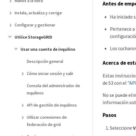
Manos a la obra
Antes de emp
Instala, actualiza y corrige
Ha iniciado 
Configurar y gestionar
Pertenece a 
configuració
Utilice StorageGRID
Los cucharon
Usar una cuenta de inquilino
Descripción general
Acerca de est
Cómo iniciar sesión y salir
Estas instrucci
de S3 con el
"API
Consola del administrador de
inquilinos
No se puede eli
información sob
API de gestión de inquilinos
Pasos
Utilizar conexiones de
federación de grid
Seleccione
V