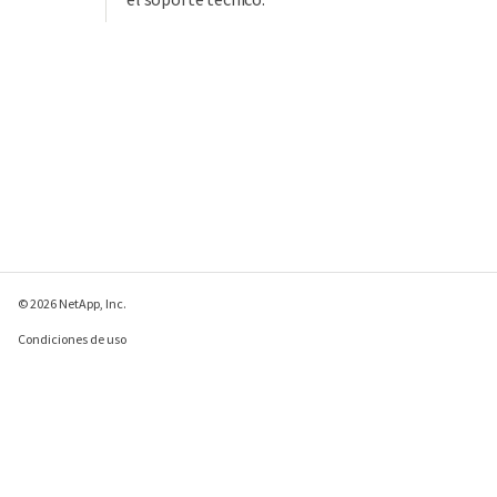
© 2026 NetApp, Inc.
Condiciones de uso
Política de privacidad
Política de cookies
Configuración de
cookies