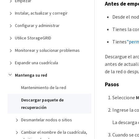
Empezar
Antes de emp
Instalar, actualizar y corregir
Desde el nod
Configurar y administrar
Tienes la co
Utilice StorageGRID
Tienes
"perm
Monitorear y solucionar problemas
Descargue el arc
Expandir una cuadrícula
antes de actuali
de la red o desp
Mantenga su red
Pasos
Mantenimiento de la red
Seleccione
M
Descargar paquete de
recuperación
Ingrese la c
Desmantelar nodos o sitios
La descarga
Cambiar el nombre de la cuadrícula,
Cuando se co