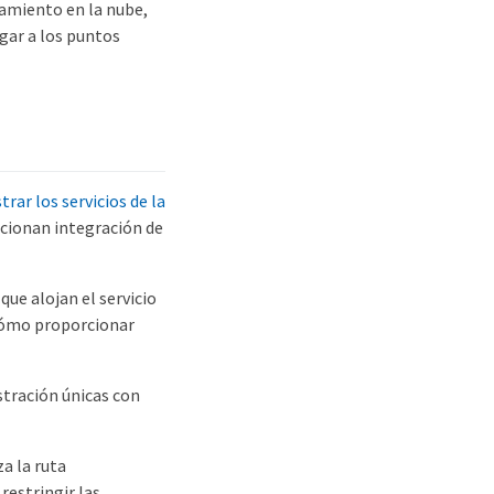
namiento en la nube,
egar a los puntos
rar los servicios de la
rcionan integración de
ue alojan el servicio
 cómo proporcionar
stración únicas con
a la ruta
restringir las