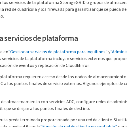
zar los servicios de la plataforma StorageGRID o grupos de almace
la red de cuadrícula y los firewalls para garantizar que se pueda ll
no.
a servicios de plataforma
e en
"Gestionar servicios de plataforma para inquilinos"
y
"Administ
 servicios de la plataforma incluyen servicios externos que propo
cación de eventos y replicación de CloudMirror.
e plataforma requieren acceso desde los nodos de almacenamiento q
 a los puntos finales de servicio externos. Algunos ejemplos de
 de almacenamiento con servicios ADC, configure redes de admini
 que se dirijan a los puntos finales de destino.
 ruta predeterminada proporcionada por una red de cliente. Si utiliz
da, puede utilizar la
"Función de red de cliente no confiable"
para 