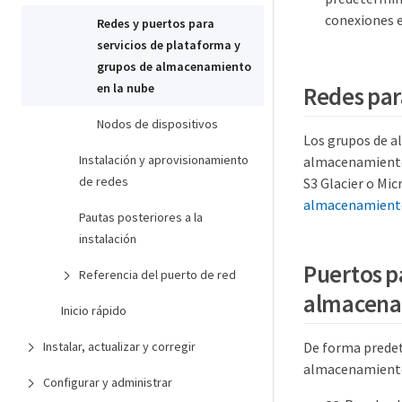
conexiones 
Redes y puertos para
servicios de plataforma y
grupos de almacenamiento
en la nube
Redes par
Nodos de dispositivos
Los grupos de a
Instalación y aprovisionamiento
almacenamiento 
de redes
S3 Glacier o Mi
almacenamiento
Pautas posteriores a la
instalación
Puertos p
Referencia del puerto de red
almacena
Inicio rápido
De forma predet
Instalar, actualizar y corregir
almacenamiento 
Configurar y administrar