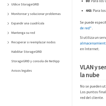
80
: Para los
Utilice StorageGRID
443
: Para lo
Monitorear y solucionar problemas
Se puede especif
Expandir una cuadrícula
de red"
.
Mantenga su red
Si utiliza un se
Recuperar o reemplazar nodos
almacenamient
en Internet.
Habilitar StorageGRID
StorageGRID y consola de NetApp
VLAN y se
Avisos legales
la nube
No se pueden ut
Los puntos final
red del cliente.