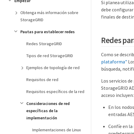
Empezar
Si planea utili
debe configurar 
Obtenga más información sobre
finales de desti
StorageGRID
Pautas para establecer redes
Redes par
Redes StorageGRID
Como se describ
Tipos de red StorageGRID
plataforma"
Los
Ejemplos de topología de red
búsqueda, notifi
Requisitos de red
Los servicios d
StorageGRID ADC
Requisitos específicos de la red
acceso incluyen:
Consideraciones de red
En los nodos
específicas de la
entradas AESL
implementación
Confíe en la
Implementaciones de Linux
predetermina