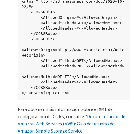
xmlns="http://s3.amazonaws.com/doc/2020-10-
22/">

    <CORSRule>

        <AllowedOrigin>*</AllowedOrigin>

        <AllowedMethod>GET</AllowedMethod>

        <AllowedHeader>*</AllowedHeader>

    </CORSRule>

    <CORSRule>

<AllowedOrigin>http://www.example.com</Allo
wedOrigin>

        <AllowedMethod>GET</AllowedMethod>

        <AllowedMethod>POST</AllowedMethod>

<AllowedMethod>DELETE</AllowedMethod>

        <AllowedHeader>*</AllowedHeader>

    </CORSRule>

</CORSConfiguration>
Para obtener más información sobre el XML de
configuración de CORS, consulte
"Documentación de
Amazon Web Services (AWS): Guía del usuario de
Amazon Simple Storage Service"
.