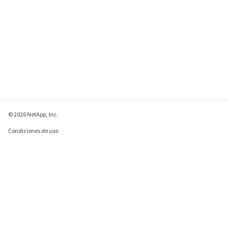
© 2026 NetApp, Inc.
Condiciones de uso
Política de privacidad
Política de cookies
Configuración de
cookies
Enviar comentarios sobre esta página