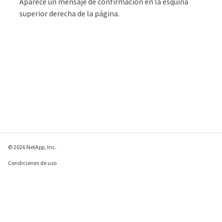
Aparece un mensaje de confirmación en la esquina
superior derecha de la página.
© 2026 NetApp, Inc.
Condiciones de uso
Política de privacidad
Política de cookies
Configuración de
cookies