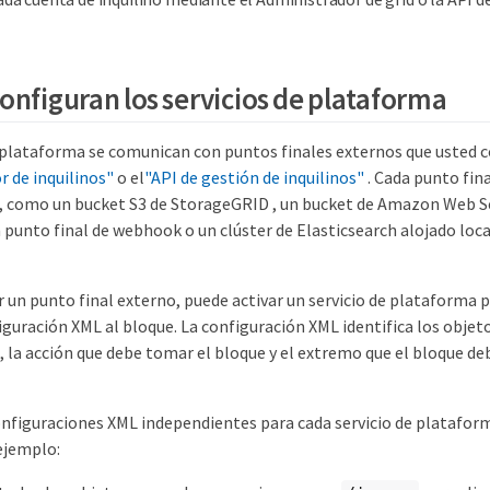
onfiguran los servicios de plataforma
e plataforma se comunican con puntos finales externos que usted 
r de inquilinos"
o el
"API de gestión de inquilinos"
. Cada punto fin
, como un bucket S3 de StorageGRID , un bucket de Amazon Web Se
punto final de webhook o un clúster de Elasticsearch alojado loc
 un punto final externo, puede activar un servicio de plataforma 
guración XML al bloque. La configuración XML identifica los objeto
, la acción que debe tomar el bloque y el extremo que el bloque deb
nfiguraciones XML independientes para cada servicio de platafor
ejemplo: