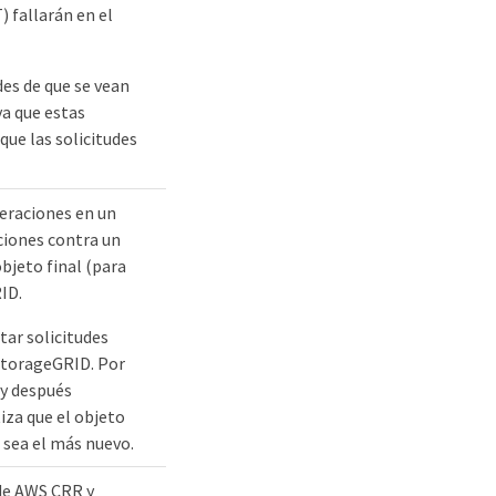
 fallarán en el
des de que se vean
ya que estas
que las solicitudes
eraciones en un
ciones contra un
bjeto final (para
ID.
tar solicitudes
 StorageGRID. Por
 y después
iza que el objeto
 sea el más nuevo.
de AWS CRR y