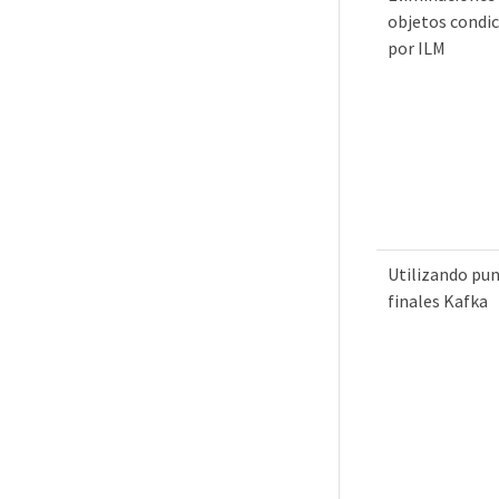
objetos condi
por ILM
Utilizando pu
finales Kafka