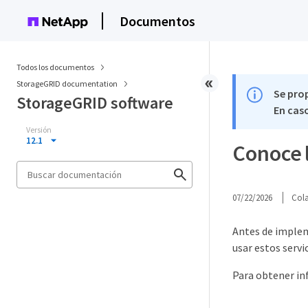
Documentos
Todos los documentos
StorageGRID documentation
Se pro
StorageGRID software
En caso
Versión
12.1
Conoce 
07/22/2026
Col
Antes de impleme
usar estos servic
Para obtener in