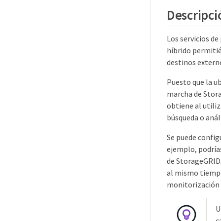
Descripció
Los servicios d
híbrido permiti
destinos extern
Puesto que la ub
marcha de Storag
obtiene al utili
búsqueda o análi
Se puede configu
ejemplo, podría
de StorageGRID,
al mismo tiempo
monitorización 
U
c