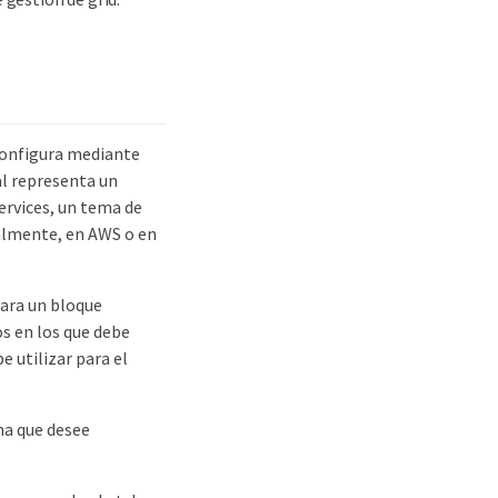
configura mediante
al representa un
rvices, un tema de
almente, en AWS o en
para un bloque
s en los que debe
e utilizar para el
ma que desee