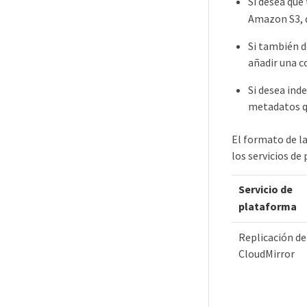
Si desea que
Amazon S3, d
Si también d
añadir una c
Si desea ind
metadatos qu
El formato de l
los servicios d
Servicio de
plataforma
Replicación de
CloudMirror