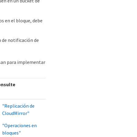
uen en un bucket de
s en el bloque, debe
 de notificación de
 usan para implementar
nsulte
"Replicación de
CloudMirror"
"Operaciones en
bloques"