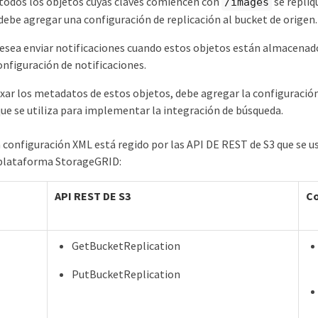
 todos los objetos cuyas claves comiencen con
se repliq
/images
ebe agregar una configuración de replicación al bucket de origen.
esea enviar notificaciones cuando estos objetos están almacenado
onfiguración de notificaciones.
exar los metadatos de estos objetos, debe agregar la configuración
e se utiliza para implementar la integración de búsqueda.
a configuración XML está regido por las API DE REST de S3 que se
e plataforma StorageGRID:
API REST DE S3
Co
GetBucketReplication
PutBucketReplication