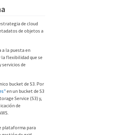
ma
strategia de cloud
etadatos de objetos a
a a la puesta en
a flexibilidad que se
 servicios de
nico bucket de S3. Por
es"
en un bucket de S3
orage Service (S3) y,
icación de
 AWS.
de plataforma para
 gestión de grid.