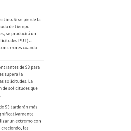
tino. Si se pierde la
riodo de tiempo
s, se producirá un
olicitudes PUT) a
 con errores cuando
entrantes de S3 para
des supera la
as solicitudes. La
 de solicitudes que
.
s de S3 tardarán más
ignificativamente
ilizar un extremo con
 creciendo, las