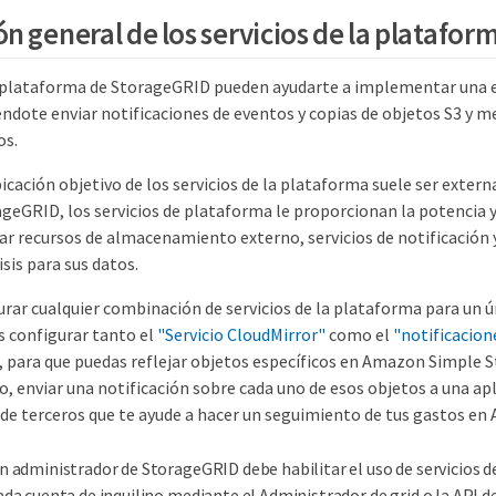
n general de los servicios de la platafor
e plataforma de StorageGRID pueden ayudarte a implementar una e
éndote enviar notificaciones de eventos y copias de objetos S3 y m
os.
icación objetivo de los servicios de la plataforma suele ser extern
eGRID, los servicios de plataforma le proporcionan la potencia y l
zar recursos de almacenamiento externo, servicios de notificación y
sis para sus datos.
rar cualquier combinación de servicios de la plataforma para un ú
s configurar tanto el
"Servicio CloudMirror"
como el
"notificacion
 para que puedas reflejar objetos específicos en Amazon Simple St
, enviar una notificación sobre cada uno de esos objetos a una apl
de terceros que te ayude a hacer un seguimiento de tus gastos en
n administrador de StorageGRID debe habilitar el uso de servicios 
ada cuenta de inquilino mediante el Administrador de grid o la API de