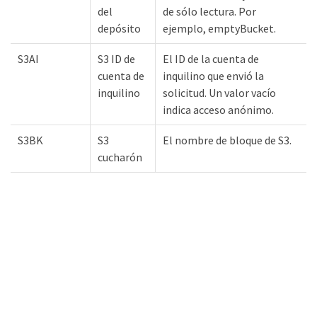
del
de sólo lectura. Por
depósito
ejemplo, emptyBucket.
S3AI
S3 ID de
El ID de la cuenta de
cuenta de
inquilino que envió la
inquilino
solicitud. Un valor vacío
indica acceso anónimo.
S3BK
S3
El nombre de bloque de S3.
cucharón