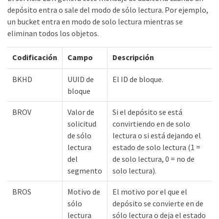
depósito entra o sale del modo de sólo lectura. Por ejemplo,
un bucket entra en modo de solo lectura mientras se
eliminan todos los objetos.
Codificación
Campo
Descripción
BKHD
UUID de
El ID de bloque.
bloque
BROV
Valor de
Si el depósito se está
solicitud
convirtiendo en de solo
de sólo
lectura o si está dejando el
lectura
estado de solo lectura (1 =
del
de solo lectura, 0 = no de
segmento
solo lectura).
BROS
Motivo de
El motivo por el que el
sólo
depósito se convierte en de
lectura
sólo lectura o deja el estado