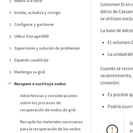
Manos a la obra
(volumen 0) en 
datos de Cassan
Instala, actualiza y corrige
se utilizan excl
Configurar y gestionar
La base de dato
Utilice StorageGRID
El volumen 0 
Supervisión y solución de problemas
La unidad de
Expandir cuadrícula
Cuando se recon
Mantenga su grid
recientemente, 
conexión:
Recupere o sustituya nodos
Es posible q
Advertencias y consideraciones
sobre los procesos de
Podría ocurr
recuperación de nodos de grid
Recopile los materiales necesarios
S
para la recuperación de los nodos
s