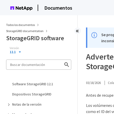
Documentos
Todos los documentos
StorageGRID documentation
Se pro
StorageGRID software
inconsi
Versión
12.1
Adverte
Storag
03/18/2026
Col
Software StorageGRID 12.1
Dispositivos StorageGRID
Antes de recupe
Notas de la versión
Los volúmenes d
como el ID del 