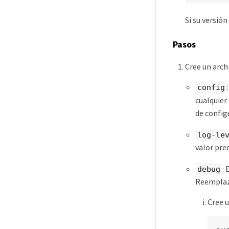
Si su versió
Pasos
Cree un arch
config
cualquier
de config
log-le
valor pr
:
debug
Reemplaza
Cree u