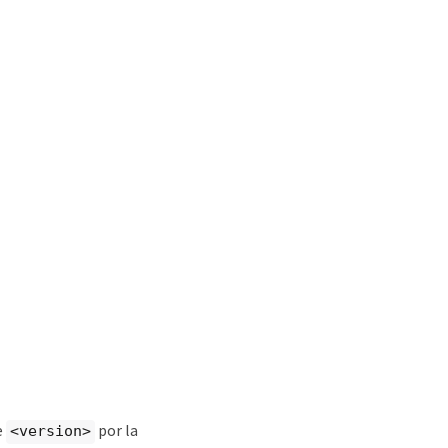
e
por la
<version>