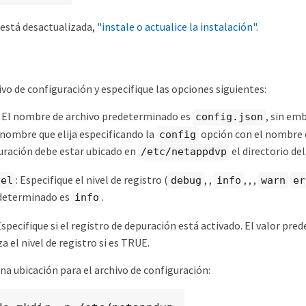
n está desactualizada,
"instale o actualice la instalación"
.
ivo de configuración y especifique las opciones siguientes:
: El nombre de archivo predeterminado es
, sin em
config.json
 nombre que elija especificando la
opción con el nombre d
config
uración debe estar ubicado en
el directorio de
/etc/netappdvp
: Especifique el nivel de registro (
, ,
, , ,
vel
debug
info
warn
er
edeterminado es
.
info
 Especifique si el registro de depuración está activado. El valor pre
 el nivel de registro si es TRUE.
na ubicación para el archivo de configuración: