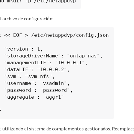
do mkdir -p /etc/netappdvp
l archivo de configuración:
t << EOF > /etc/netappdvp/config.json

n": 1,

 "ontap-nas",

"10.0.0.1",

0.0.0.2",

m_nfs",

vsadmin",

assword",

 "aggr1"

F
ent utilizando el sistema de complementos gestionados. Reemplac