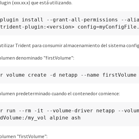
lugin (xxx.xx.x) que está utilizando.
plugin install --grant-all-permissions --alia
trident-plugin:<version> config=myConfigFile
tilizar Trident para consumir almacenamiento del sistema confi
volumen denominado "firstVolume":
r volume create -d netapp --name firstVolume
volumen predeterminado cuando el contenedor comience:
r run --rm -it --volume-driver netapp --volum
dVolume:/my_vol alpine ash
volumen "firstVolume":