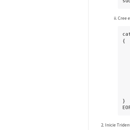
su
Cree e
ca
{

    "versio
    "storageDriverName":
    "managementLIF": 
    "dataLIF": "1
    "svm": "sv
    "username": "
    "password": "p
    "aggregate":
}

EO
Inicie Trid