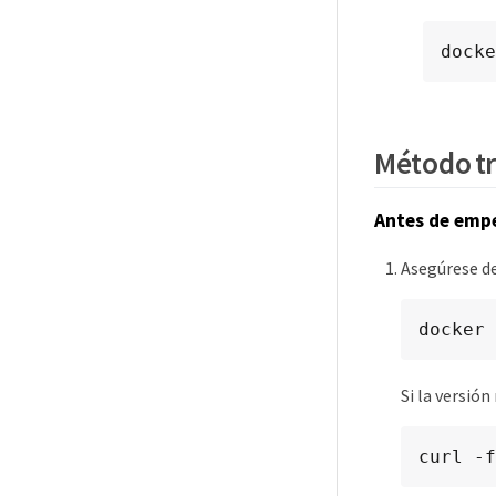
docke
Método tra
Antes de emp
Asegúrese de
docker 
Si la versión
curl -f