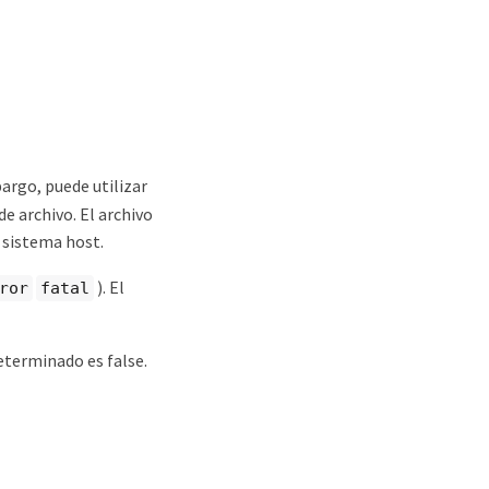
bargo, puede utilizar
e archivo. El archivo
l sistema host.
). El
ror
fatal
determinado es false.