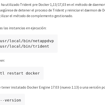
i ha utilizado Trident pre Docker 1,13/17,03 en el método de daemon
segúrese de detener el proceso de Trident y reiniciar el daemon de 
tilizar el método de complemento gestionado.
s las instancias en ejecución:
usr/local/bin/netappdvp

usr/local/bin/trident
ker.
tl restart docker
 tener instalado Docker Engine 17.03 (nuevo 1.13) o una versión po
--version