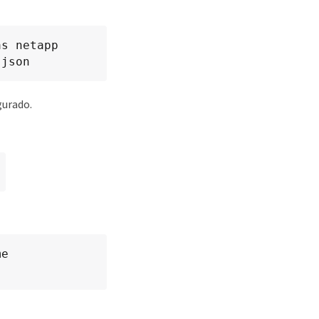
s netapp 
.json
gurado.
e 