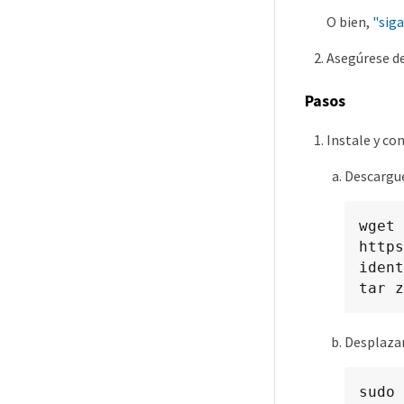
O bien,
"siga
Asegúrese de
Pasos
Instale y c
Descargue
wget 
https
ident
tar z
Desplazar
sudo 