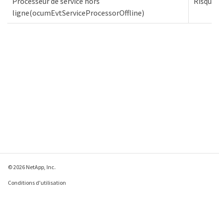
Processeur de service hors
Risques
ligne(ocumEvtServiceProcessorOffline)
© 2026 NetApp, Inc.
Conditions d'utilisation
Déclaration de
confidentialité