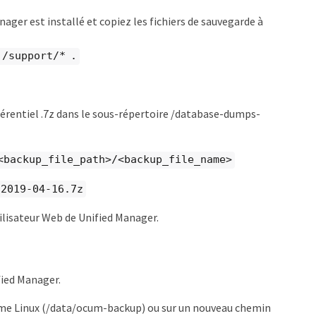
ager est installé et copiez les fichiers de sauvegarde à
:/support/* .
référentiel .7z dans le sous-répertoire /database-dumps-
/<backup_file_path>/<backup_file_name>
-2019-04-16.7z
ilisateur Web de Unified Manager.
fied Manager.
tème Linux (/data/ocum-backup) ou sur un nouveau chemin