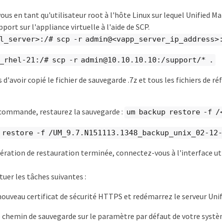
us en tant qu'utilisateur root à l'hôte Linux sur lequel Unified Man
pport sur l'appliance virtuelle à l'aide de SCP.
l_server>:/# scp -r admin@<vapp_server_ip_address>
_rhel-21:/# scp -r admin@10.10.10.10:/support/* .
 d'avoir copié le fichier de sauvegarde .7z et tous les fichiers de 
e commande, restaurez la sauvegarde :
um backup restore -f 
 restore -f /UM_9.7.N151113.1348_backup_unix_02-12
pération de restauration terminée, connectez-vous à l'interface ut
tuer les tâches suivantes :
ouveau certificat de sécurité HTTPS et redémarrez le serveur Uni
e chemin de sauvegarde sur le paramètre par défaut de votre sys