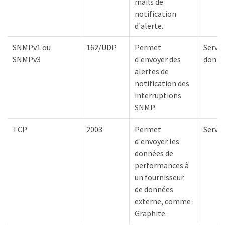
mails de
notification
d'alerte.
SNMPv1 ou
162/UDP
Permet
Serveu
SNMPv3
d'envoyer des
donné
alertes de
notification des
interruptions
SNMP.
TCP
2003
Permet
Serve
d'envoyer les
données de
performances à
un fournisseur
de données
externe, comme
Graphite.