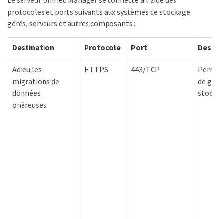
protocoles et ports suivants aux systèmes de stockage
gérés, serveurs et autres composants :
Destination
Protocole
Port
Descr
Adieu les
HTTPS
443/TCP
Permet
migrations de
de gér
données
stock
onéreuses