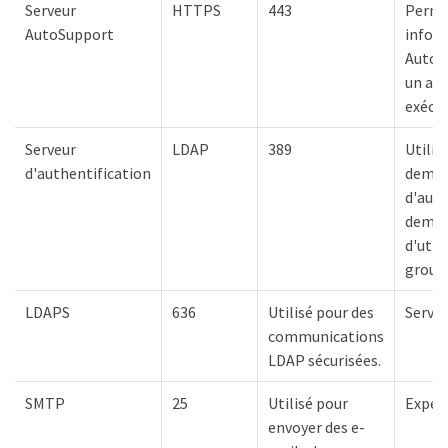
Serveur
HTTPS
443
Perme
AutoSupport
infor
AutoS
un acc
exécut
Serveur
LDAP
389
Utilis
d'authentification
dema
d'auth
deman
d'util
group
LDAPS
636
Utilisé pour des
Serve
communications
LDAP sécurisées.
SMTP
25
Utilisé pour
Expéd
envoyer des e-