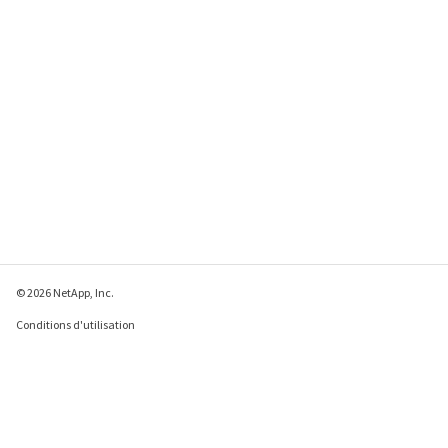
© 2026 NetApp, Inc.
Conditions d'utilisation
Déclaration de
confidentialité
Déclaration sur les
cookies