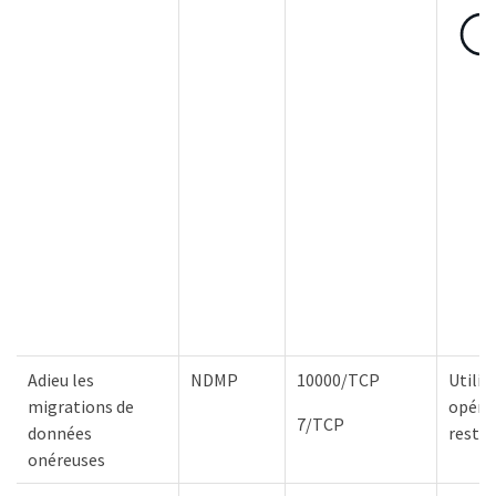
Adieu les
NDMP
10000/TCP
Utilis
migrations de
opéra
7/TCP
données
resta
onéreuses