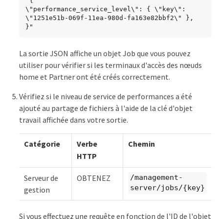
"{

\"performance_service_level\": { \"key\": 
\"1251e51b-069f-11ea-980d-fa163e82bbf2\" },

}"
La sortie JSON affiche un objet Job que vous pouvez
utiliser pour vérifier si les terminaux d'accès des nœuds
home et Partner ont été créés correctement.
Vérifiez si le niveau de service de performances a été
ajouté au partage de fichiers à l'aide de la clé d'objet
travail affichée dans votre sortie.
Catégorie
Verbe
Chemin
HTTP
Serveur de
OBTENEZ
/management-
server/jobs/{key}
gestion
Si vous effectuez une requête en fonction de l'ID de l'objet