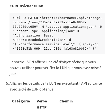
CURL d'échantillon
curl -X PATCH "https://<hostname>/api/storage-
provider/luns/7d5a59b3-953a-11e8-8857-
00a098dcc959" -H "accept: application/json" -H 
"Content-Type: application/json" H 
"Authorization: Basic 
<Base64EncodedCredentials>" -d

"{ \"performance_service_level\": { \"key\": 
\"1251e51b-069f-11ea-980d-fa163e82bbf2\" }"
La sortie JSON affiche une clé d'objet tâche que vous
pouvez utiliser pour vérifier la LUN que vous avez mise à
jour.
Afficher les détails de la LUN en exécutant l'API suivante
avec la clé de LUN obtenue.
Catégorie
Verbe
Chemin
HTTP