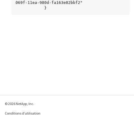
069f-11ea-980d-fa163e82bbf2"

            }
© 2026 NetApp, Inc.
Conditions d'utilisation
Déclaration de
confidentialité