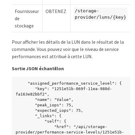
Fournisseur
OBTENEZ
/storage-
provider/luns/{key}
de
stockage
Pour afficher les détails de la LUN dans le résultat de la
commande. Vous pouvez voir que le niveau de service
performances est attribué à cette LUN.
Sortie JSON échantillon
     "assigned_performance_service_level": {

        "key": "1251e51b-069f-11ea-980d-
fa163e82bbf2",

        "name": "Value",

        "peak_iops": 75,

        "expected_iops": 75,

        "_links": {

            "self": {

                "href": "/api/storage-
provider/performance-service-levels/1251e51b-