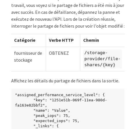
travail, vous voyez si le partage de fichiers a été mis à jour
avec succès. En cas de défaillance, dépannez la panne et
exécutez de nouveau l'API. Lors de la création réussie,
interroger le partage de fichiers pour voir l'objet modifié :
Catégorie
Verbe HTTP
Chemin
fournisseur de
OBTENEZ
/storage-
provider/file-
stockage
shares/{key}
Affichez les détails du partage de fichiers dans la sortie.
"assigned_performance_service_level": {

        "key": "1251e51b-069f-11ea-980d-
fa163e82bbf2",

        "name": "Value",

        "peak_iops": 75,

        "expected_iops": 75,

        "_links": {
