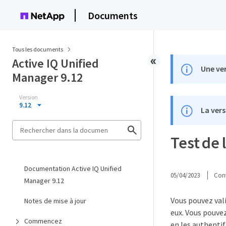
Documents
Tous les documents
Active IQ Unified
Une ver
Manager 9.12
Version
9.12
La vers
Test de 
Documentation Active IQ Unified
05/04/2023
Cont
Manager 9.12
Vous pouvez vali
Notes de mise à jour
eux. Vous pouvez
Commencez
en les authentif