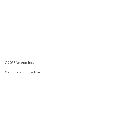
© 2026 NetApp, Inc.
Conditions d'utilisation
Déclaration de
confidentialité
Déclaration sur les
cookies
Paramètres des cookies
Envoyer des commentaires à propos de cette page