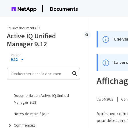
Documents
Tous les documents
Active IQ Unified
Une ver
Manager 9.12
Version
9.12
La vers
Affichag
Documentation Active IQ Unified
05/04/2023
Cont
Manager 9.12
Après avoir déma
Notes de mise à jour
pour détecter d'
Commencez