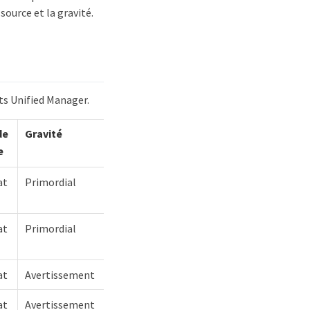
source et la gravité.
ts Unified Manager.
de
Gravité
e
at
Primordial
at
Primordial
at
Avertissement
at
Avertissement