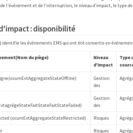
de l'événement et de l'interruption, le niveau d'impact, le type de 
'impact : disponibilité
*) identifie les événements EMS qui ont été convertis en événemen
nement(Nom du piège)
Niveau
Type 
d'impact
sourc
ligne(ocumEvtAggregateStateOffline)
Gestion
Agrég
des
Gestion
Agrég
tagrégeStateFaitStateFaitStateFailed)
des
icted (ocumEvtAggregateStateRestricted)
Risques
Agrég
n
Risques
Agrég