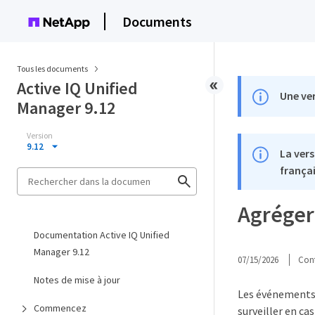
Documents
Tous les documents
Active IQ Unified
Une ver
Manager 9.12
Version
9.12
La vers
françai
Agréger
Documentation Active IQ Unified
Manager 9.12
07/15/2026
Cont
Notes de mise à jour
Les événements 
Commencez
surveiller en c