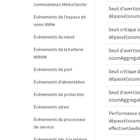
commutateurs MetroCluster
Seuil d'averti
dépassé(ocum
Événements de l'espace de
noms NVMe
Seuil critique
dépassé(ocum
Événements du nœud
Événements de la batterie
Seuil d'averti
NVRAM
ocumAggrega
Événements de port
Seuil critique 
dépassé(ocum
Événements d'alimentation
Seuil d'averti
Événements de protection
ocumAggregat
Événements qtree
Performance de
Événements du processeur
dépassé(ocum
de service
effectiveUsedi
Événements liés à la relation