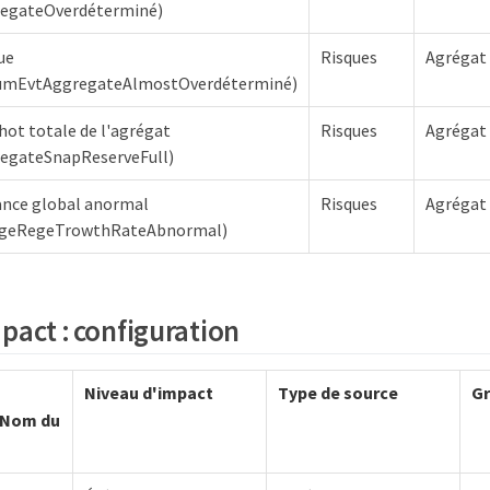
egateOverdéterminé)
ue
Risques
Agrégat
umEvtAggregateAlmostOverdéterminé)
ot totale de l'agrégat
Risques
Agrégat
egateSnapReserveFull)
sance global anormal
Risques
Agrégat
geRegeTrowthRateAbnormal)
pact : configuration
Niveau d'impact
Type de source
Gr
(Nom du