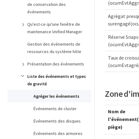
(ocumEvtAggr
de conservation des
événements
Agrégat presq
surengagé(oc
Qu'est-ce qu'une fenêtre de
maintenance Unified Manager
Réserve Snapsh
Gestion des événements de
(ocumEvtAggr
ressources du système hôte
Taux de crois
Présentation des événements
(ocumEvtagré
Liste des événements et types
de gravité
Zone d'im
Agréger les événements
Événements de cluster
Nom de
l'événement
Événements des disques
piège)
Événements des armoires