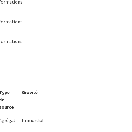
formations
formations
formations
Type
Gravité
de
source
Agrégat
Primordial