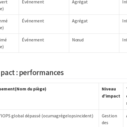
vert
Événement
Agrégat
In
e)
ommé
Événement
Agrégat
In
e)
rimé
Événement
Nœud
In
e)
pact : performances
nement(Nom du piège)
Niveau
d'impact
 d'IOPS global dépassé (ocumagrégeIopsincident)
Gestion
des