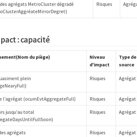
 des agrégats MetroCluster dégradé
Risques
Agrég
oClusterAggréateMirrorDegret)
pact : capacité
nement(Nom du piège)
Niveau
Type de
d'impact
source
quasiment plein
Risques
Agrégat
geNearyFull)
de l'agrégat (ocumEvtAggregateFull)
Risques
Agrégat
rs jusqu'au total
Risques
Agrégat
egateDaysUntilFullSoon)
des agrégats
Risques
Agrégat