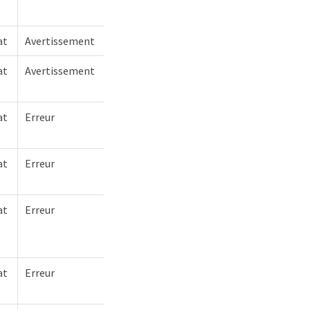
at
Avertissement
at
Avertissement
at
Erreur
at
Erreur
at
Erreur
at
Erreur