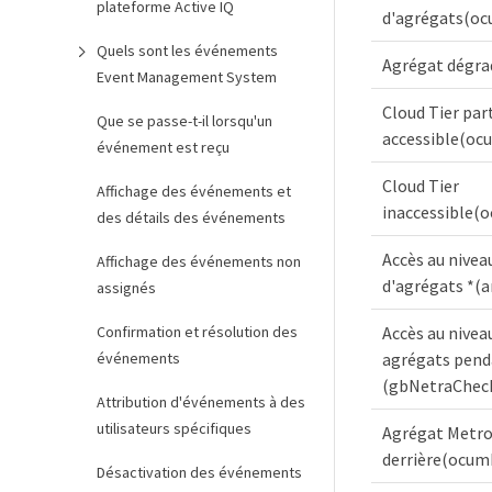
plateforme Active IQ
d'agrégats(o
Quels sont les événements
Agrégat dégr
Event Management System
Cloud Tier par
Que se passe-t-il lorsqu'un
accessible(oc
événement est reçu
Cloud Tier
Affichage des événements et
inaccessible(
des détails des événements
Accès au niveau
Affichage des événements non
d'agrégats *(a
assignés
Confirmation et résolution des
Accès au niveau
événements
agrégats pend
(gbNetraChec
Attribution d'événements à des
utilisateurs spécifiques
Agrégat Metro
derrière(ocum
Désactivation des événements