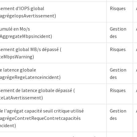
ssement d'IOPS global
Risques
agrégeIopsAvertissement)
 cumulé en Mo/s
Gestion
AggregateMbpsincident)
des
ssement global MB/s dépassé (
Risques
teMbpsWarning)
de latence globale
Gestion
agrégeRegeLatenceincident)
des
ssement de latence globale dépassé (
Risques
eLatAvertissement)
 l'agrégat capacité seuil critique utilisé
Gestion
agrégeContretRequeContretcapacités
des
ncident)