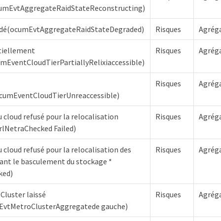
cumEvtAggregateRaidStateReconstructing)
adé(ocumEvtAggregateRaidStateDegraded)
Risques
Agrég
tiellement
Risques
Agrég
umEventCloudTierPartiallyRelixiaccessible)
Risques
Agrég
ocumEventCloudTierUnreaccessible)
 cloud refusé pour la relocalisation
Risques
Agrég
rlNetraChecked Failed)
 cloud refusé pour la relocalisation des
Risques
Agrég
ant le basculement du stockage *
ked)
Cluster laissé
Risques
Agrég
EvtMetroClusterAggregatede gauche)