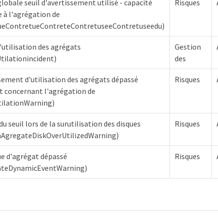
obale seuil d'avertissement utilisé - capacité
Risques
 à l'agrégation de
ueContretueContreteContretuseeContretuseedu)
d'utilisation des agrégats
Gestion
ilationincident)
des
ssement d'utilisation des agrégats dépassé
Risques
t concernant l'agrégation de
tilationWarning)
 seuil lors de la surutilisation des disques
Risques
AgregateDiskOverUtilizedWarning)
ue d'agrégat dépassé
Risques
teDynamicEventWarning)