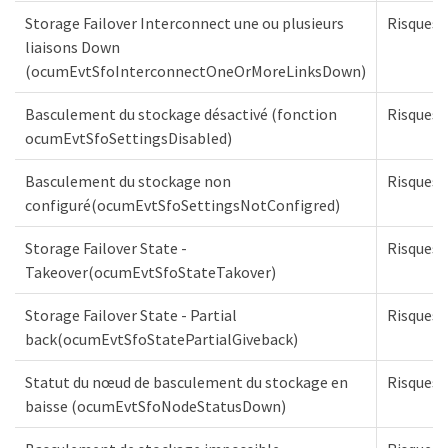
Storage Failover Interconnect une ou plusieurs
Risques
liaisons Down
(ocumEvtSfoInterconnectOneOrMoreLinksDown)
Basculement du stockage désactivé (fonction
Risques
ocumEvtSfoSettingsDisabled)
Basculement du stockage non
Risques
configuré(ocumEvtSfoSettingsNotConfigred)
Storage Failover State -
Risques
Takeover(ocumEvtSfoStateTakover)
Storage Failover State - Partial
Risques
back(ocumEvtSfoStatePartialGiveback)
Statut du nœud de basculement du stockage en
Risques
baisse (ocumEvtSfoNodeStatusDown)