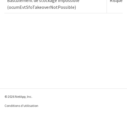
Basculement de stockage impossible
Risques
(ocumEvtSfoTakeoverNotPossible)
© 2026 NetApp, Inc.
Conditions d'utilisation
Déclaration de
confidentialité