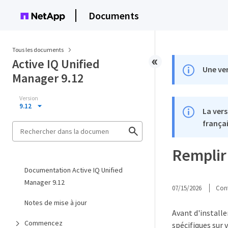
Documents
Tous les documents
Active IQ Unified
Une ver
Manager 9.12
Version
9.12
La vers
françai
Remplir 
Documentation Active IQ Unified
Manager 9.12
07/15/2026
Cont
Notes de mise à jour
Avant d'install
Commencez
spécifiques sur 