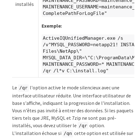
MAINTENANCE_PASSWORD=maintenance_p
installés
MAINTENANCE_USERNAME=maintenance_u
CompletePathForLogFile"
Exemple:
ActiveIQUnifiedManager.exe /s
/v"MYSQL_PASSWORD=netapp21! INSTAL
Files\NetApp\"
MYSQL_DATA_DIR=\"C:\ProgramData\MY
MAINTENANCE_PASSWORD=
* MAINTENANCE
/qr /l*v C:\install.log"
Le
l'option active le mode silencieux avec une
/qr
interface utilisateur réduite. Une interface utilisateur de
base s'affiche, indiquant la progression de l'installation.
Vous n'êtes pas invité à entrer des données. Si les paquets
tiers tels que JRE, MySQL et 7zip ne sont pas pré-
installés, vous devez utiliser le
option.
/qr
L'installation échoue si
cette option est utilisée sur
/qn