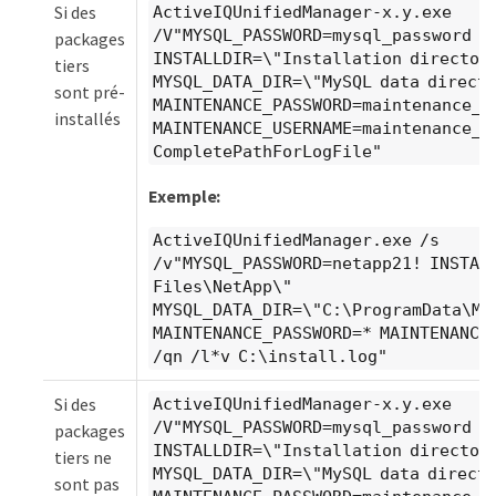
Si des
ActiveIQUnifiedManager-x.y.exe
/V"MYSQL_PASSWORD=mysql_password
packages
INSTALLDIR=\"Installation director
tiers
MYSQL_DATA_DIR=\"MySQL data direct
sont pré-
MAINTENANCE_PASSWORD=maintenance_p
installés
MAINTENANCE_USERNAME=maintenance_u
CompletePathForLogFile"
Exemple:
ActiveIQUnifiedManager.exe /s
/v"MYSQL_PASSWORD=netapp21! INSTAL
Files\NetApp\"
MYSQL_DATA_DIR=\"C:\ProgramData\MY
MAINTENANCE_PASSWORD=
* MAINTENANCE
/qn /l*v C:\install.log"
Si des
ActiveIQUnifiedManager-x.y.exe
/V"MYSQL_PASSWORD=mysql_password
packages
INSTALLDIR=\"Installation director
tiers ne
MYSQL_DATA_DIR=\"MySQL data direct
sont pas