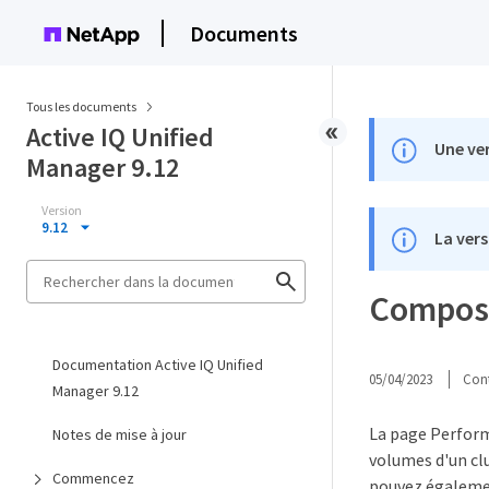
Documents
Tous les documents
Active IQ Unified
Une ver
Manager 9.12
Version
9.12
La vers
Composa
Documentation Active IQ Unified
05/04/2023
Cont
Manager 9.12
La page Perform
Notes de mise à jour
volumes d'un cl
Commencez
pouvez également