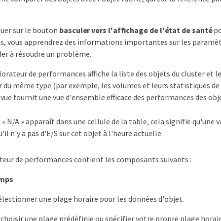
quer sur le bouton
basculer vers l'affichage de l'état de santé
po
as, vous apprendrez des informations importantes sur les paramètr
der à résoudre un problème.
lorateur de performances affiche la liste des objets du cluster et 
er du même type (par exemple, les volumes et leurs statistiques d
 vue fournit une vue d'ensemble efficace des performances des obje
i « N/A » apparaît dans une cellule de la table, cela signifie qu'un
u'il n'y a pas d'E/S sur cet objet à l'heure actuelle.
teur de performances contient les composants suivants :
emps
lectionner une plage horaire pour les données d'objet.
choisir une plage prédéfinie ou spécifier votre propre plage horai