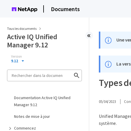
Documents
Tous les documents
Active IQ Unified
Une ver
Manager 9.12
Version
9.12
La vers
Types de
Documentation Active IQ Unified
05/04/2023
Cont
Manager 9.12
Unified Manager 
Notes de mise à jour
système.
Commencez