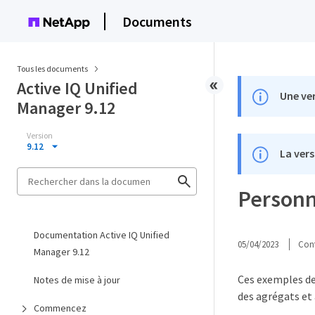
Documents
Tous les documents
Active IQ Unified
Une ver
Manager 9.12
Version
9.12
La vers
Personna
Documentation Active IQ Unified
05/04/2023
Cont
Manager 9.12
Ces exemples de 
Notes de mise à jour
des agrégats et 
Commencez