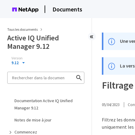
Documents
Tous les documents
Active IQ Unified
Une ver
Manager 9.12
Version
9.12
La vers
Filtrag
Documentation Active IQ Unified
05/04/2023
Cont
Manager 9.12
Filtrez les donn
Notes de mise à jour
uniquement les 
Commencez