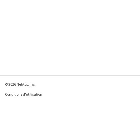
© 2026 NetApp, Inc.
Conditions d'utilisation
Déclaration de
confidentialité
Déclaration sur les
cookies
Paramètres des cookies