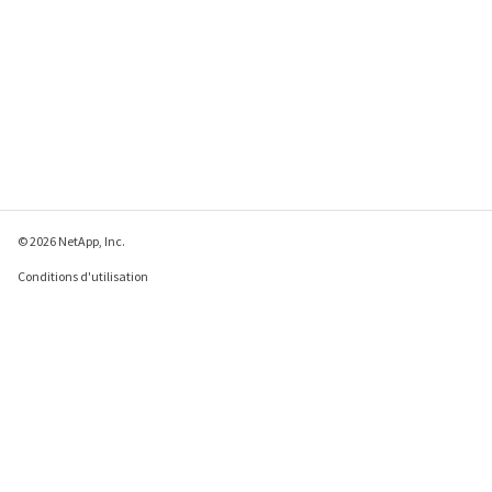
© 2026 NetApp, Inc.
Conditions d'utilisation
Déclaration de
confidentialité
Déclaration sur les
cookies
Paramètres des cookies
Envoyer des commentaires à propos de cette page