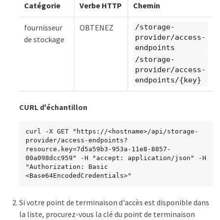
Catégorie
Verbe HTTP
Chemin
fournisseur
OBTENEZ
/storage-
provider/access-
de stockage
endpoints
/storage-
provider/access-
endpoints/{key}
CURL d'échantillon
curl -X GET "https://<hostname>/api/storage-
provider/access-endpoints?
resource.key=7d5a59b3-953a-11e8-8857-
00a098dcc959" -H "accept: application/json" -H 
"Authorization: Basic 
<Base64EncodedCredentials>"
Si votre point de terminaison d'accès est disponible dans
la liste, procurez-vous la clé du point de terminaison