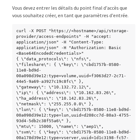
Vous devez entrer les détails du point final d'accès que
vous souhaitez créer, en tant que paramètres d'entrée.
curl -X POST "https://<hostname>/api/storage-
provider/access-endpoints" -H "accept: 
application/json" -H "Content-Type: 
application/json" -H "Authorization: Basic 
<Base64EncodedCredentials>"

{ \"data_protocols\": \"nfs\",

\"fileshare\": { \"key\": \"cbd1757b-0580-
11e8-bd9d-
00a098d39e12:type=volume,uuid=f3063d27-2c71-
44e5-9a69-a3927c19c8fc\" },

\"gateway\": \"10.132.72.12\",

\"ip\": { \"address\": \"10.162.83.26\",

\"ha_address\": \"10.142.83.26\",

\"netmask\": \"255.255.0.0\" },

\"lun\": { \"key\": \"cbd1757b-0580-11e8-bd9d-
00a098d39e12:type=lun,uuid=d208cc7d-80a3-4755-
93d4-5db2c38f55a6\" },

\"mtu\": 15000, \"name\": \"aep1\",

\"svm\": { \"key\": \"cbd1757b-0580-11e8-bd9d-
00a178d39e12:type=vserver,uuid=1d1c3198-fc57-