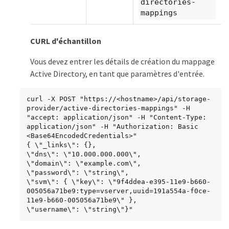
directories-
mappings
CURL d'échantillon
Vous devez entrer les détails de création du mappage
Active Directory, en tant que paramètres d'entrée.
curl -X POST "https://<hostname>/api/storage-
provider/active-directories-mappings" -H 
"accept: application/json" -H "Content-Type: 
application/json" -H "Authorization: Basic 
<Base64EncodedCredentials>"

{ \"_links\": {},

\"dns\": \"10.000.000.000\",

\"domain\": \"example.com\",

\"password\": \"string\",

\"svm\": { \"key\": \"9f4ddea-e395-11e9-b660-
005056a71be9:type=vserver,uuid=191a554a-f0ce-
11e9-b660-005056a71be9\" },

\"username\": \"string\"}"