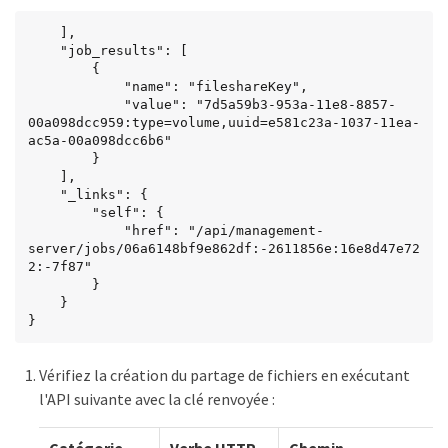
    ],

    "job_results": [

        {

            "name": "fileshareKey",

            "value": "7d5a59b3-953a-11e8-8857-
00a098dcc959:type=volume,uuid=e581c23a-1037-11ea-
ac5a-00a098dcc6b6"

        }

    ],

    "_links": {

        "self": {

            "href": "/api/management-
server/jobs/06a6148bf9e862df:-2611856e:16e8d47e72
2:-7f87"

        }

    }

}
Vérifiez la création du partage de fichiers en exécutant
l'API suivante avec la clé renvoyée :
Catégorie
Verbe HTTP
Chemin