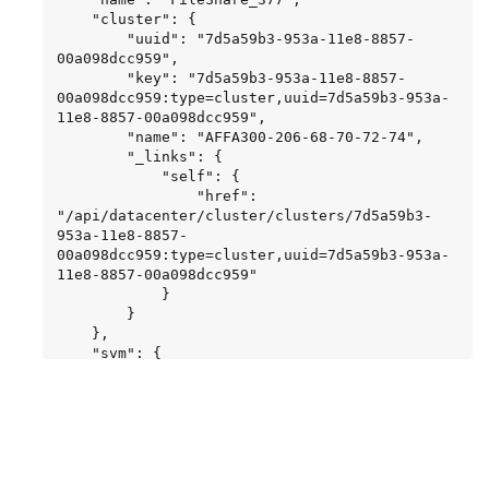
    "cluster": {

        "uuid": "7d5a59b3-953a-11e8-8857-
00a098dcc959",

        "key": "7d5a59b3-953a-11e8-8857-
00a098dcc959:type=cluster,uuid=7d5a59b3-953a-
11e8-8857-00a098dcc959",

        "name": "AFFA300-206-68-70-72-74",

        "_links": {

            "self": {

                "href": 
"/api/datacenter/cluster/clusters/7d5a59b3-
953a-11e8-8857-
00a098dcc959:type=cluster,uuid=7d5a59b3-953a-
11e8-8857-00a098dcc959"

            }

        }

    },

    "svm": {

        "uuid": "b106d7b1-51e9-11e9-8857-
00a098dcc959",

        "key": "7d5a59b3-953a-11e8-8857-
00a098dcc959:type=vserver,uuid=b106d7b1-51e9-
11e9-8857-00a098dcc959",

        "name": "RRT_ritu_vs1",
