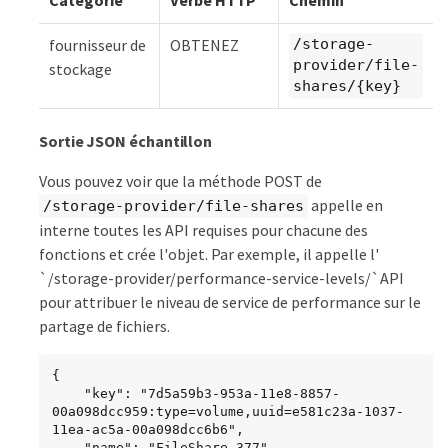
fournisseur de
OBTENEZ
/storage-
provider/file-
stockage
shares/{key}
Sortie JSON échantillon
Vous pouvez voir que la méthode POST de
appelle en
/storage-provider/file-shares
interne toutes les API requises pour chacune des
fonctions et crée l'objet. Par exemple, il appelle l'
`/storage-provider/performance-service-levels/`API
pour attribuer le niveau de service de performance sur le
partage de fichiers.
{

    "key": "7d5a59b3-953a-11e8-8857-
00a098dcc959:type=volume,uuid=e581c23a-1037-
11ea-ac5a-00a098dcc6b6",

    "name": "FileShare_377",
