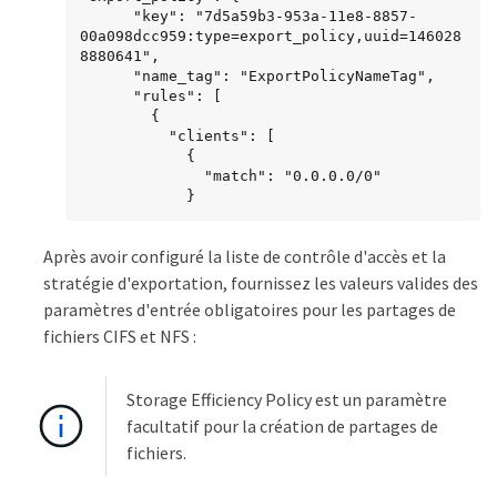
      "key": "7d5a59b3-953a-11e8-8857-
00a098dcc959:type=export_policy,uuid=146028
8880641",

      "name_tag": "ExportPolicyNameTag",

      "rules": [

        {

          "clients": [

            {

              "match": "0.0.0.0/0"

            }
Après avoir configuré la liste de contrôle d'accès et la
stratégie d'exportation, fournissez les valeurs valides des
paramètres d'entrée obligatoires pour les partages de
fichiers CIFS et NFS :
Storage Efficiency Policy est un paramètre
facultatif pour la création de partages de
fichiers.