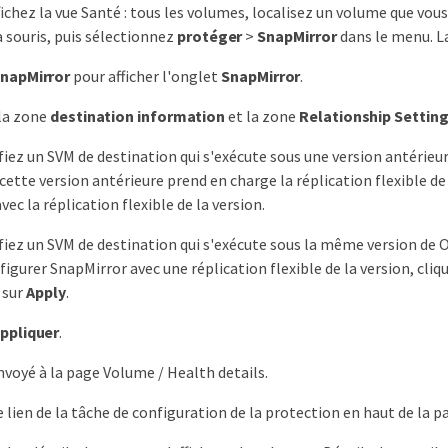
ffichez la vue Santé : tous les volumes, localisez un volume que vo
a souris, puis sélectionnez
protéger
>
SnapMirror
dans le menu. La
napMirror
pour afficher l'onglet
SnapMirror
.
la zone
destination information
et la zone
Relationship Settin
ifiez un SVM de destination qui s'exécute sous une version antéri
 cette version antérieure prend en charge la réplication flexible 
ec la réplication flexible de la version.
ifiez un SVM de destination qui s'exécute sous la même version de
figurer SnapMirror avec une réplication flexible de la version, cliq
 sur
Apply
.
ppliquer
.
nvoyé à la page Volume / Health details.
le lien de la tâche de configuration de la protection en haut de la 