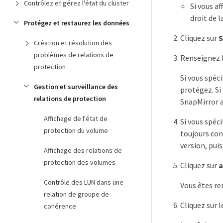
Contrôlez et gérez l'état du cluster
Si vous a
droit de l
Protégez et restaurez les données
Cliquez sur
S
Création et résolution des
problèmes de relations de
Renseignez 
protection
Si vous spéc
Gestion et surveillance des
protégez. Si
relations de protection
SnapMirror av
Affichage de l'état de
Si vous spéc
protection du volume
toujours con
version, puis
Affichage des relations de
protection des volumes
Cliquez sur
a
Contrôle des LUN dans une
Vous êtes re
relation de groupe de
Cliquez sur 
cohérence