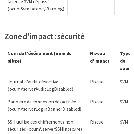
latence SVM dépassé
(ocumSvmLatencyWarning)
Zone d'impact : sécurité
Nom de l'événement (nom du
Niveau
Type
piège)
d'impact
de
sourc
Journal d'audit désactivé
Risque
SVM
(ocumVserverAuditLogDisabled)
Bannière de connexion désactivée
Risque
SVM
(ocumVserverLoginBannerDisabled)
SSH utilise des chiffrements non
Risque
SVM
sécurisés (ocumVserverSSHInsecure)