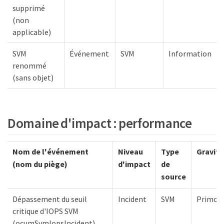
supprimé
(non
applicable)
SVM
Événement
SVM
Information
renommé
(sans objet)
Domaine d'impact : performance
Nom de l'événement
Niveau
Type
Gravité
(nom du piège)
d'impact
de
source
Dépassement du seuil
Incident
SVM
Primord
critique d'IOPS SVM
(ocumSvmIopsIncident)