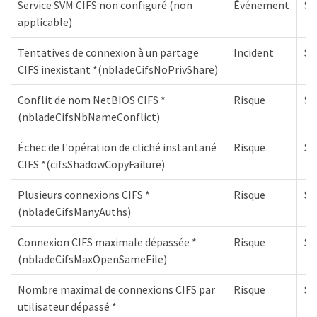
Service SVM CIFS non configuré (non
Événement
S
applicable)
Tentatives de connexion à un partage
Incident
S
CIFS inexistant *(nbladeCifsNoPrivShare)
Conflit de nom NetBIOS CIFS *
Risque
S
(nbladeCifsNbNameConflict)
Échec de l'opération de cliché instantané
Risque
S
CIFS *(cifsShadowCopyFailure)
Plusieurs connexions CIFS *
Risque
S
(nbladeCifsManyAuths)
Connexion CIFS maximale dépassée *
Risque
S
(nbladeCifsMaxOpenSameFile)
Nombre maximal de connexions CIFS par
Risque
S
utilisateur dépassé *