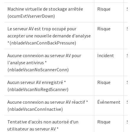
Machine virtuelle de stockage arrêtée
Risque
S
(ocumEvtVserverDown)
Le serveur AV est trop occupé pour
Risque
S
accepter une nouvelle demande d'analyse
*(nbladeVscanConnBackPressure)
Aucune connexion au serveur AV pour
Incident
S
l'analyse antivirus *
(nbladeVscanNoScannerConn)
Aucun serveur AV enregistré *
Risque
S
(nbladeVscanNoRegdScanner)
Aucune connexion au serveur AV réactif *
Événement
S
(nbladeVscanConnInactive)
Tentative d'accès non autorisé d'un
Risque
S
utilisateur au serveur AV *