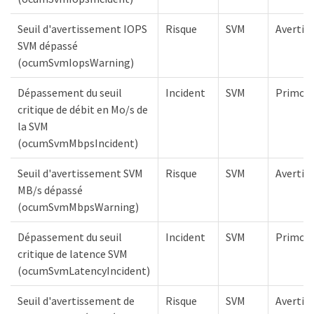
Seuil d'avertissement IOPS
Risque
SVM
Avertis
SVM dépassé
(ocumSvmIopsWarning)
Dépassement du seuil
Incident
SVM
Primord
critique de débit en Mo/s de
la SVM
(ocumSvmMbpsIncident)
Seuil d'avertissement SVM
Risque
SVM
Avertis
MB/s dépassé
(ocumSvmMbpsWarning)
Dépassement du seuil
Incident
SVM
Primord
critique de latence SVM
(ocumSvmLatencyIncident)
Seuil d'avertissement de
Risque
SVM
Avertis