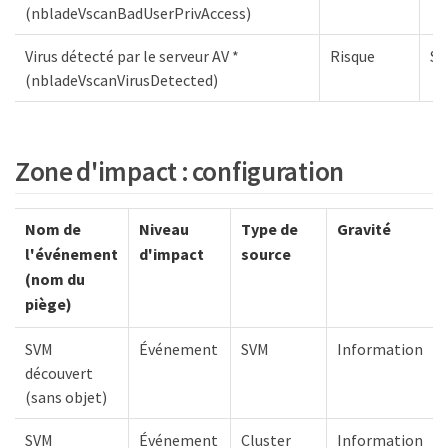
(nbladeVscanBadUserPrivAccess)
Virus détecté par le serveur AV *
Risque
S
(nbladeVscanVirusDetected)
Zone d'impact : configuration
Nom de
Niveau
Type de
Gravité
l'événement
d'impact
source
(nom du
piège)
SVM
Événement
SVM
Information
découvert
(sans objet)
SVM
Événement
Cluster
Information