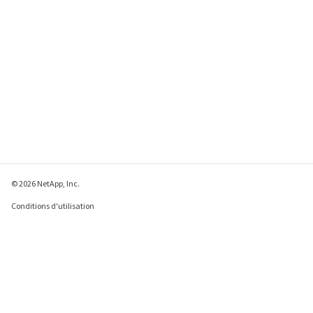
© 2026 NetApp, Inc.
Conditions d'utilisation
Déclaration de
confidentialité
Déclaration sur les
cookies
Paramètres des cookies